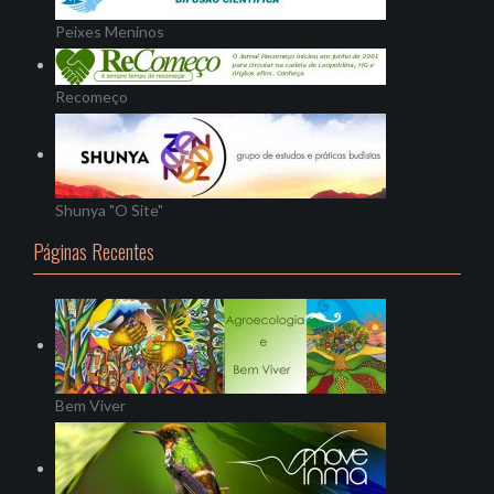
Peixes Meninos
Recomeço
Shunya "O Site"
Páginas Recentes
Bem Viver