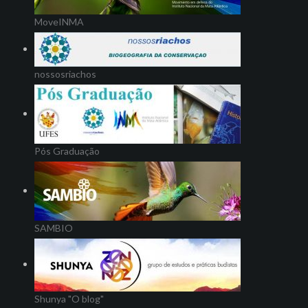
MoveINMA
nossosriachos
Pós Graduação
SAMBIO
Shunya "O blog"