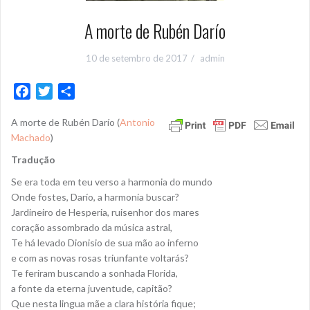
A morte de Rubén Darío
10 de setembro de 2017
admin
F
T
S
a
w
h
A morte de Rubén Darío (
Antonio
c
i
a
Machado
)
e
t
r
b
t
e
Tradução
o
e
Se era toda em teu verso a harmonia do mundo
o
r
Onde fostes, Darío, a harmonia buscar?
k
Jardineiro de Hesperia, ruisenhor dos mares
coração assombrado da música astral,
Te há levado Dionisio de sua mão ao inferno
e com as novas rosas triunfante voltarás?
Te feriram buscando a sonhada Florida,
a fonte da eterna juventude, capitão?
Que nesta lingua mãe a clara história fique;