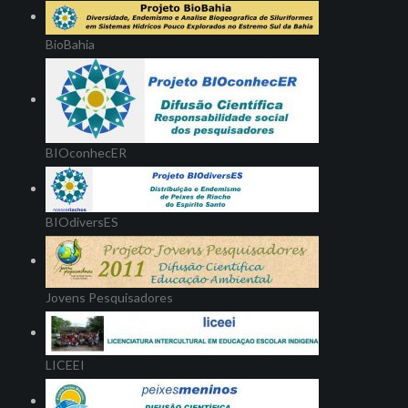
BioBahia
BIOconhecER
BIOdiversES
Jovens Pesquisadores
LICEEI