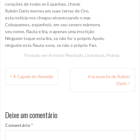
corações de todas as Espanhas, chorai.
Rubén Darío morreu em suas terras de Oro,
esta notícia nos chegou atravessando o mar.
Coloquemos, espanhois, em seu severo mármore,
seu nome, flauta e lira, e apenas uma inscrição:
Ninguem toque esta lira, se não for o próprio Apolo,
ninguém esta flauta sone, se não o próprio Pan.
Postado em
Antonio Machado
,
Literatura
,
Poesia
Navegação
À Capela do Almeida
A la muerte de Rubén
de
Darío
Post
Deixe um comentário
Comentário
*