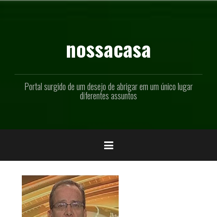
Pular
para
o
conteúdo
nossacasa
Portal surgido de um desejo de abrigar em um único lugar
diferentes assuntos