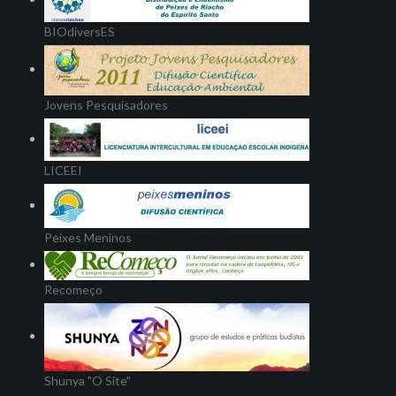
BIOdiversES
Jovens Pesquisadores
LICEEI
Peixes Meninos
Recomeço
Shunya "O Site"