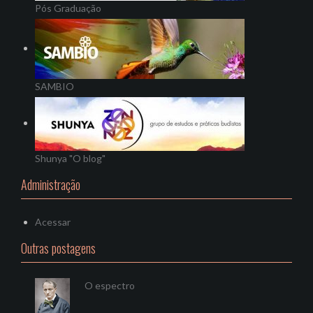
Pós Graduação
SAMBIO
Shunya "O blog"
Administração
Acessar
Outras postagens
O espectro