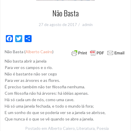
Não Basta
27 de agosto de 2017
admin
F
T
S
a
w
h
Não Basta (
Alberto Caeiro
)
c
i
a
e
t
r
Não basta abrir a janela
b
t
e
Para ver os campos e o rio.
o
e
Não é bastante não ser cego
Para ver as árvores e as flores.
o
r
É preciso também não ter filosofia nenhuma.
k
Com filosofia não há árvores: há idéias apenas.
Há só cada um de nós, como uma cave.
Há só uma janela fechada, e todo o mundo lá fora;
E um sonho do que se poderia ver se a janela se abrisse,
Que nunca é o que se vê quando se abre a janela.
Postado em
Alberto Caiero
,
Literatura
,
Poesia