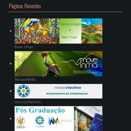
Páginas Recentes
Bem Viver
MoveINMA
nossosriachos