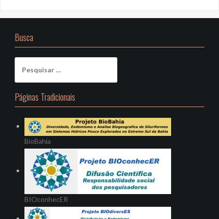
Busca
Pesquisar
por:
Páginas Tradicionais
BioBahia
BIOconhecER