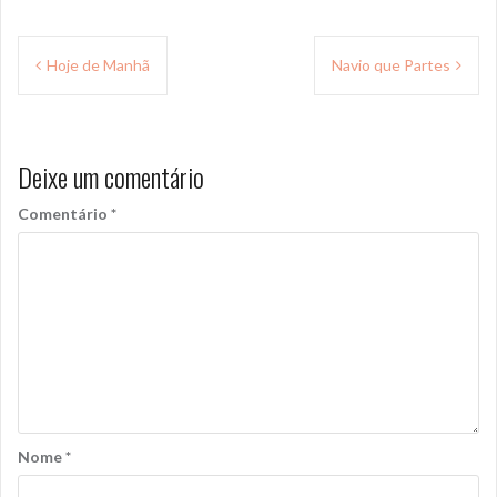
Navegação
Hoje de Manhã
Navio que Partes
de
Post
Deixe um comentário
Comentário
*
Nome
*