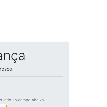
ança
nosco.
ao lado no campo abaixo