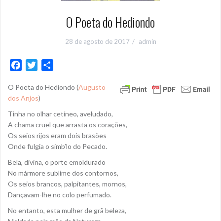
O Poeta do Hediondo
28 de agosto de 2017
admin
F
T
S
a
w
h
O Poeta do Hediondo (
Augusto
c
i
a
dos Anjos
)
e
t
r
b
t
e
Tinha no olhar cetíneo, aveludado,
o
e
A chama cruel que arrasta os corações,
Os seios rijos eram dois brasões
o
r
Onde fulgia o simb’lo do Pecado.
k
Bela, divina, o porte emoldurado
No mármore sublime dos contornos,
Os seios brancos, palpitantes, mornos,
Dançavam-lhe no colo perfumado.
No entanto, esta mulher de grã beleza,