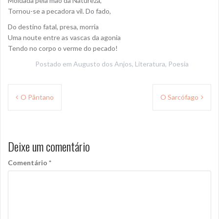
Moldada pela mão da Natureza,
Tornou-se a pecadora vil. Do fado,
Do destino fatal, presa, morria
Uma noute entre as vascas da agonia
Tendo no corpo o verme do pecado!
Postado em
Augusto dos Anjos
,
Literatura
,
Poesia
Navegação
O Pântano
O Sarcófago
de
Post
Deixe um comentário
Comentário
*