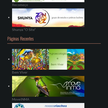
Recomeço
Shunya "O Site"
Páginas Recentes
Bem Viver
MoveINMA