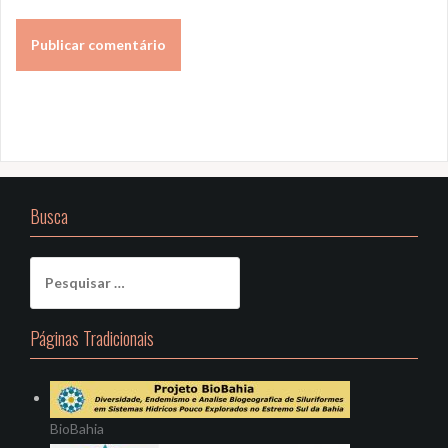
Busca
Pesquisar
por:
Páginas Tradicionais
BioBahia