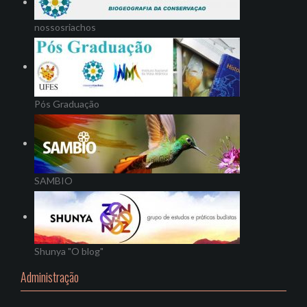
nossosriachos
Pós Graduação
SAMBIO
Shunya "O blog"
Administração