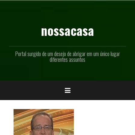
Pular
para
o
conteúdo
nossacasa
Portal surgido de um desejo de abrigar em um único lugar
diferentes assuntos