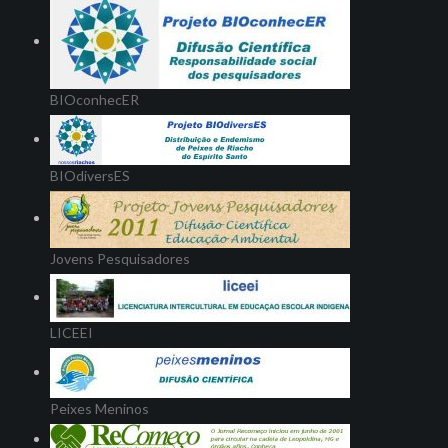
BIOconhecER
BIOdiversES
Jovens Pesquisadores
LICEEI
Peixes Meninos