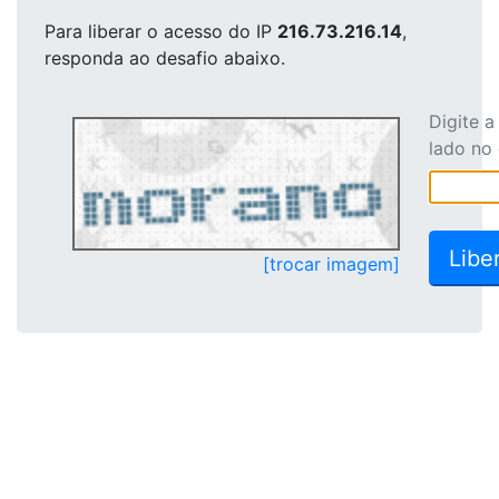
Para liberar o acesso
do IP
216.73.216.14
,
responda ao desafio abaixo.
Digite 
lado no
[trocar imagem]