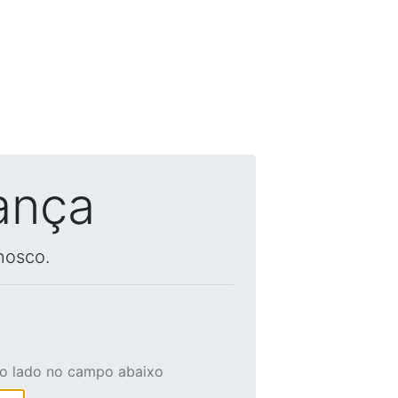
ança
nosco.
ao lado no campo abaixo