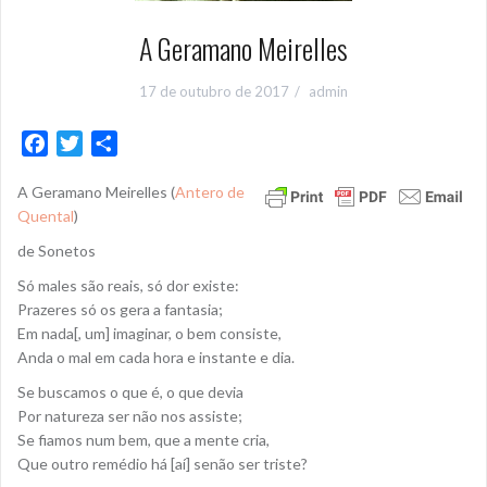
A Geramano Meirelles
17 de outubro de 2017
admin
F
T
S
a
w
h
A Geramano Meirelles (
Antero de
c
i
a
Quental
)
e
t
r
b
t
e
de Sonetos
o
e
Só males são reais, só dor existe:
o
r
Prazeres só os gera a fantasia;
k
Em nada[, um] imaginar, o bem consiste,
Anda o mal em cada hora e instante e dia.
Se buscamos o que é, o que devia
Por natureza ser não nos assiste;
Se fiamos num bem, que a mente cria,
Que outro remédio há [aí] senão ser triste?