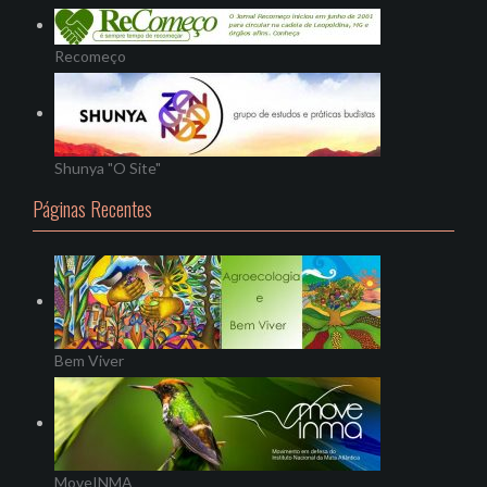
Recomeço
Shunya "O Site"
Páginas Recentes
Bem Viver
MoveINMA