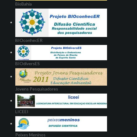
BioBahia
BIOconhecER
BIOdiversES
Jovens Pesquisadores
LICEEI
Peixes Meninos