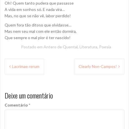
Oh! Quem tanto pudera que passasse
A vida em sonhos só. E nada vira…
Mas, no que se não vê, labor perdido!
Quem fora tão ditoso que olvidasse…
Mas nem seu mal com ele então dormira,
Que sempre o mal pior é ter nascido!
Postado em
Antero de Quental
,
Literatura
,
Poesia
Navegação
Lacrimae rerum
Clearly Non-Campos!
de
Post
Deixe um comentário
Comentário
*