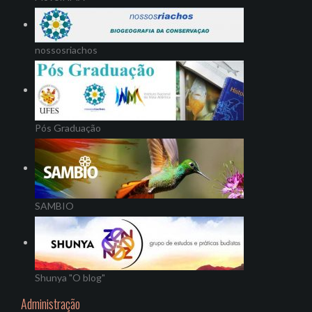
nossosriachos
Pós Graduação
SAMBIO
Shunya "O blog"
Administração