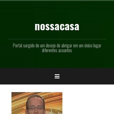
Pular
para
o
conteúdo
nossacasa
Portal surgido de um desejo de abrigar em um único lugar
diferentes assuntos