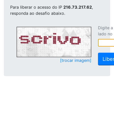
Para liberar o acesso
do IP
216.73.217.62
,
responda ao desafio abaixo.
Digite 
lado no
[trocar imagem]