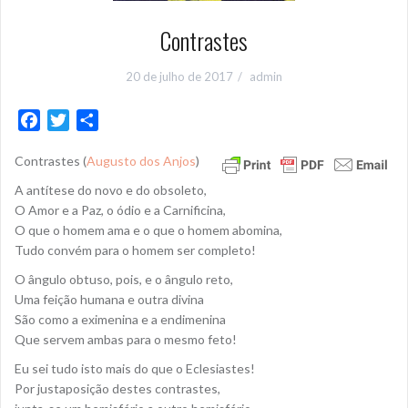
Contrastes
20 de julho de 2017
admin
F
T
S
a
w
h
Contrastes (
Augusto dos Anjos
)
c
i
a
e
t
r
A antítese do novo e do obsoleto,
b
t
e
O Amor e a Paz, o ódio e a Carnificina,
o
e
O que o homem ama e o que o homem abomina,
Tudo convém para o homem ser completo!
o
r
k
O ângulo obtuso, pois, e o ângulo reto,
Uma feição humana e outra divina
São como a eximenina e a endimenina
Que servem ambas para o mesmo feto!
Eu sei tudo isto mais do que o Eclesiastes!
Por justaposição destes contrastes,