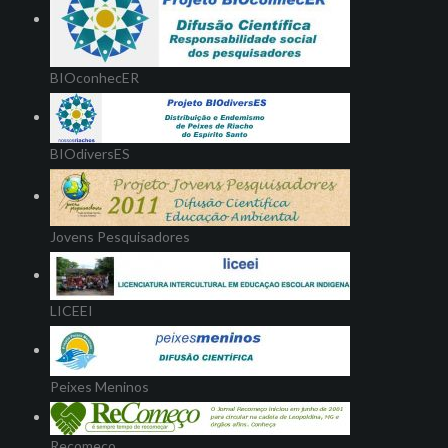
BIOconhecER
BIOdiversES
Jovens Pesquisadores
LICEEI
Peixes Meninos
Recomeço