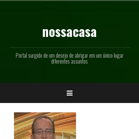
Pular
para
o
conteúdo
nossacasa
Portal surgido de um desejo de abrigar em um único lugar
diferentes assuntos