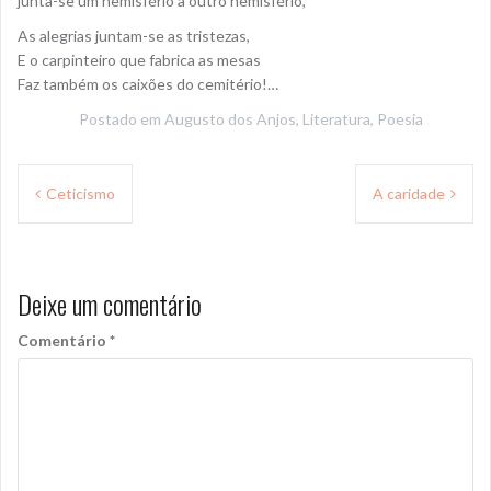
junta-se um hemisfério a outro hemisfério,
As alegrias juntam-se as tristezas,
E o carpinteiro que fabrica as mesas
Faz também os caixões do cemitério!…
Postado em
Augusto dos Anjos
,
Literatura
,
Poesia
Navegação
Ceticismo
A caridade
de
Post
Deixe um comentário
Comentário
*