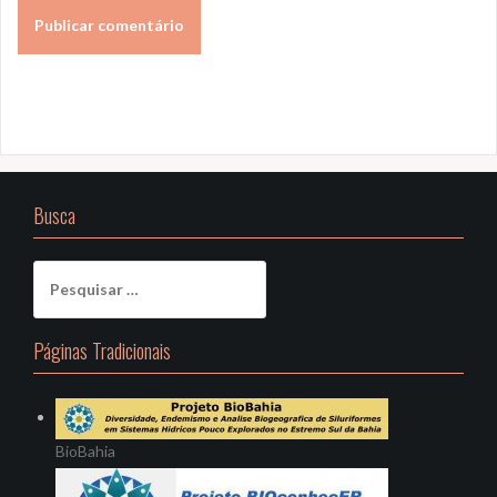
Busca
Pesquisar
por:
Páginas Tradicionais
BioBahia