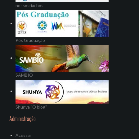
nossosriachos
Pós Graduação
SAMBIO
Shunya "O blog"
Administração
Acessar