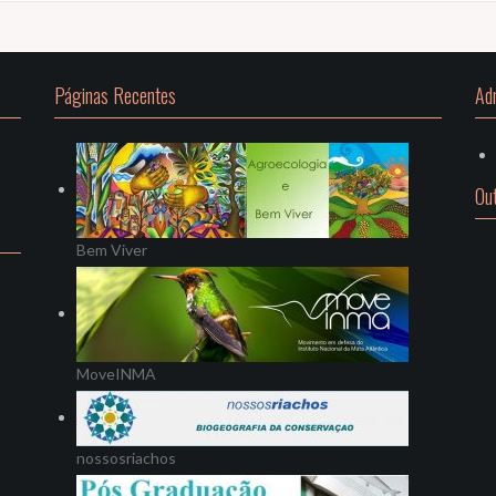
Páginas Recentes
Ad
Ou
Bem Viver
MoveINMA
nossosriachos