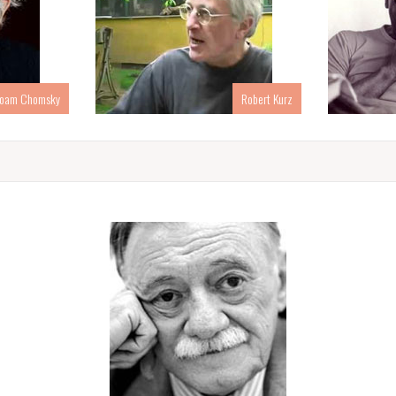
oam Chomsky
Robert Kurz