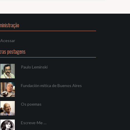
ministração
Acessar
tras postagens
Paulo Leminski
Fundación mítica de Buenos Aires
Os poemas
Escreve-Me …