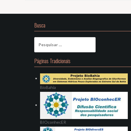
Busca
Pesquisar
por:
Páginas Tradicionais
BioBahia
BIOconhecER