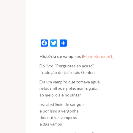
F
T
S
a
w
h
História de vampiros
(
Mario Benedetti
)
c
i
a
e
t
r
Do livro “Perguntas ao acaso”
b
t
e
Tradução de Julio Luís Gehlen
o
e
Era um vampiro que tomava água
o
r
pelas noites e pelas madrugadas
k
ao meio-dia e no jantar
era abstêmio de sangue
e por isso a vergonha
dos outros vampiros
e das vamps