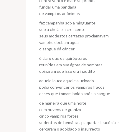
contra vento e maré se propôs
fundar uma bandada
de vampiros anônimos
fez campanha sob a minguante
sob a cheia e a crescente
seus modestos cartazes proclamavam
vampiros bebam água
o sangue dá câncer
é claro que os quirópteros
reunidos em sua ágora de sombras
opinaram que isso era inaudito
aquele louco aquele alucinado
podia convencer os vampiros fracos
esses que tomam boldo após o sangue
de maneira que uma noite
com nuvens de granizo
cinco vampiros fortes
sedentos de hemácias plaquetas leucócitos
cercaram o adoidado o insurrecto