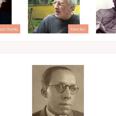
oam Chomsky
Robert Kurz