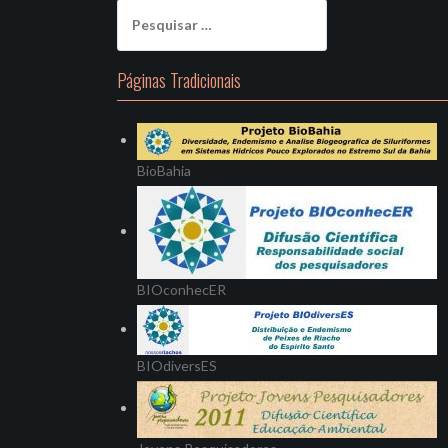
Pesquisar
por:
Páginas Tradicionais
BioBahia
BIOconhecER
BIOdiversES