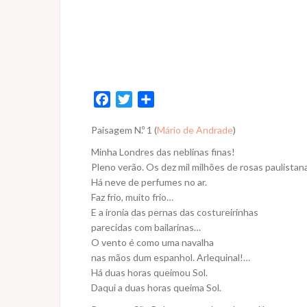
F
T
S
a
w
h
Paisagem N.º 1 (
Mário de Andrade
)
c
i
a
e
t
r
Minha Londres das neblinas finas!
b
t
e
Pleno verão. Os dez mil milhões de rosas paulistan
o
e
Há neve de perfumes no ar.
Faz frio, muito frio…
o
r
E a ironia das pernas das costureirinhas
k
parecidas com bailarinas…
O vento é como uma navalha
nas mãos dum espanhol. Arlequinal!…
Há duas horas queimou Sol.
Daqui a duas horas queima Sol.