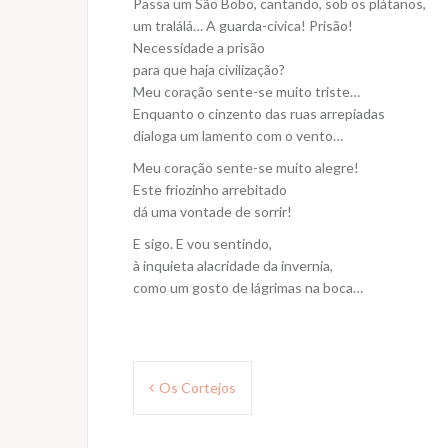
Passa um São Bobo, cantando, sob os plátanos,
um tralálá… A guarda-cívica! Prisão!
Necessidade a prisão
para que haja civilização?
Meu coração sente-se muito triste…
Enquanto o cinzento das ruas arrepiadas
dialoga um lamento com o vento…
Meu coração sente-se muito alegre!
Este friozinho arrebitado
dá uma vontade de sorrir!
E sigo. E vou sentindo,
à inquieta alacridade da invernia,
como um gosto de lágrimas na boca…
Navegação
Os Cortejos
de
Post