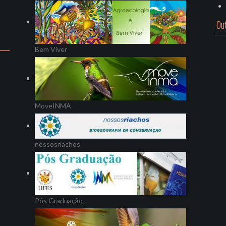
Ou
Bem Viver
MoveINMA
nossosriachos
Pós Graduação