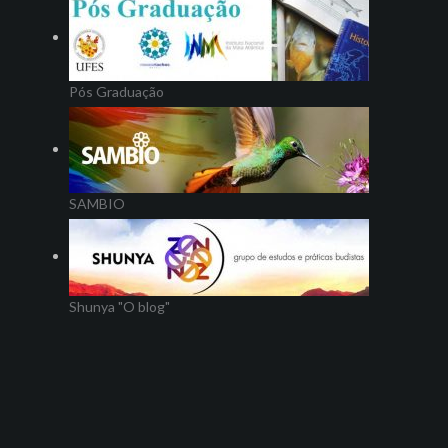
Pós Graduação
SAMBIO
Shunya "O blog"