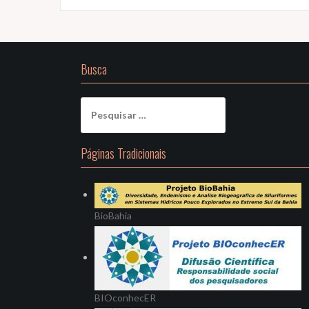
Busca
Pesquisar
por:
Páginas Tradicionais
BioBahia
BIOconhecER