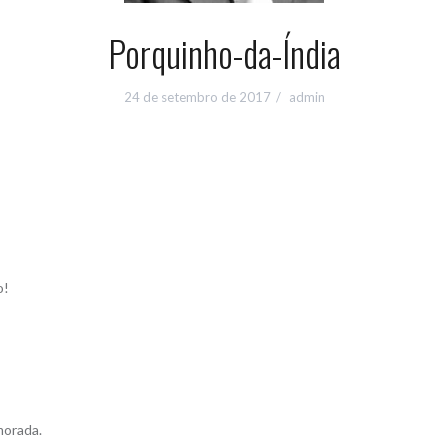
Porquinho-da-Índia
24 de setembro de 2017
admin
o!
morada.