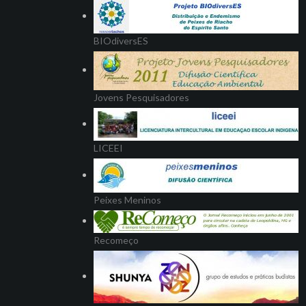
BIOdiversES
Jovens Pesquisadores
LICEEI
Peixes Meninos
Recomeço