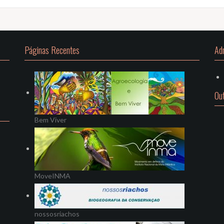
Páginas Recentes
Ad
Ou
Bem Viver
MoveINMA
nossosriachos