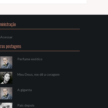
ministração
Acessar
tras postagens
Perfume exótico
Meu Deus, me dê a coragem
A giganta
País depois