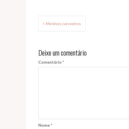
Navegação
Meninos carvoeiros
de
Post
Deixe um comentário
Comentário
*
Nome
*