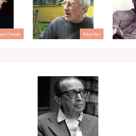
oam Chomsky
Robert Kurz