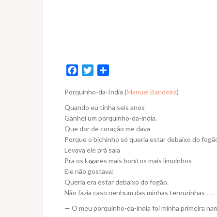
F
T
S
a
w
h
Porquinho-da-Índia (
Manuel Bandeira
)
c
i
a
e
t
r
Quando eu tinha seis anos
b
t
e
Ganhei um porquinho-da-índia.
o
e
Que dor de coração me dava
Porque o bichinho só queria estar debaixo do fogã
o
r
Levava ele prá sala
k
Pra os lugares mais bonitos mais limpinhos
Ele não gostava:
Queria era estar debaixo do fogão.
Não fazia caso nenhum das minhas ternurinhas . . .
— O meu porquinho-da-índia foi minha primeira na