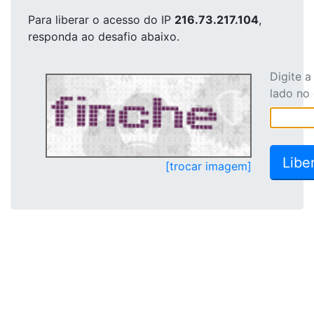
Para liberar o acesso
do IP
216.73.217.104
,
responda ao desafio abaixo.
Digite 
lado no
[trocar imagem]