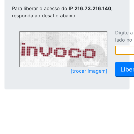
Para liberar o acesso
do IP
216.73.216.140
,
responda ao desafio abaixo.
Digite 
lado no
[trocar imagem]