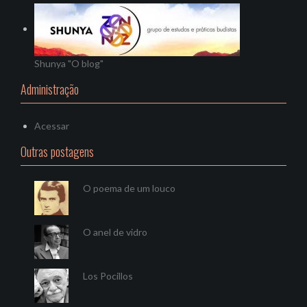
Shunya "O blog"
Administração
Acessar
Outras postagens
O poema de um louco
O anel de vidro
Los Pocillos