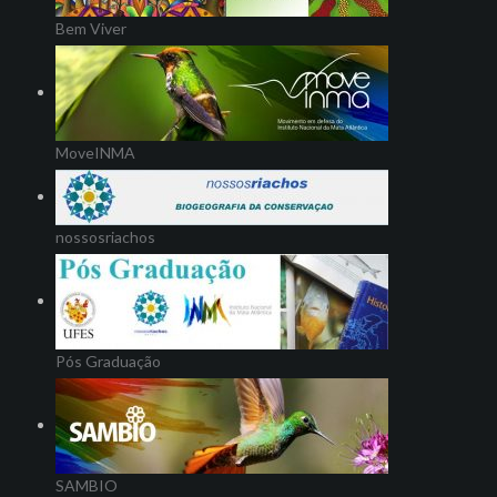
Bem Viver
MoveINMA
nossosriachos
Pós Graduação
SAMBIO