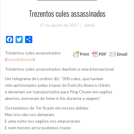
Trezentos cules assassinados
17 de agosto de 2017
admin
F
T
S
a
w
h
Trezentos cules assassinados
c
i
a
(
Bertold Brecht
)
e
t
r
b
t
e
Trezentos cules assassinados depõem a uma internacional
o
e
Um telegrama de Londres diz: “300 cules, que haviam
o
r
sido aprisionados pelas tropas do Exército Branco chinês
k
e deveriam ser transportados para Ping Chuen em vagões
abertos, morreram de fome e frio durante a viagem.”
Gostaríamos de Ter ficado em nossas aldeias
Mas isto não nos deixaram.
E uma noite nos vagões nos empurraram.
E nem mesmo arroz pudemos trazer.