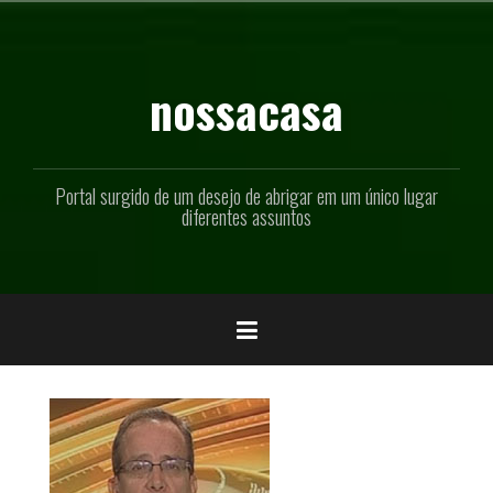
Pular
para
o
conteúdo
nossacasa
Portal surgido de um desejo de abrigar em um único lugar
diferentes assuntos