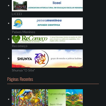
LICEEI
Peixes Meninos
Recomeço
Shunya "O Site"
Páginas Recentes