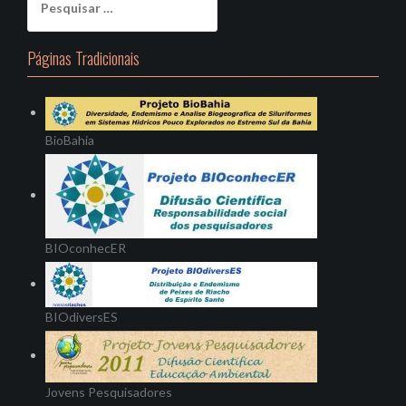
por:
Páginas Tradicionais
BioBahia
BIOconhecER
BIOdiversES
Jovens Pesquisadores