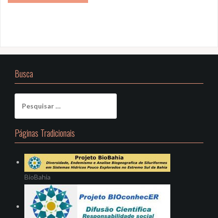
Busca
Pesquisar
por:
Páginas Tradicionais
BioBahia