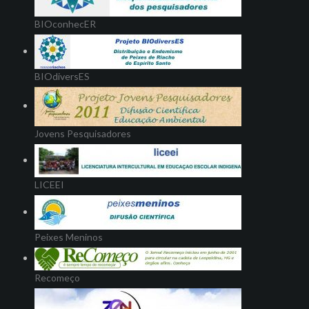
BIOconhecER
BIOdiversES
Jovens Pesquisadores
LICEEI
Peixes Meninos
Recomeço