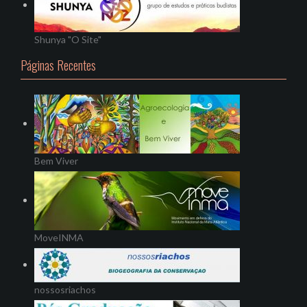
Shunya "O Site"
Páginas Recentes
Bem Viver
MoveINMA
nossosriachos