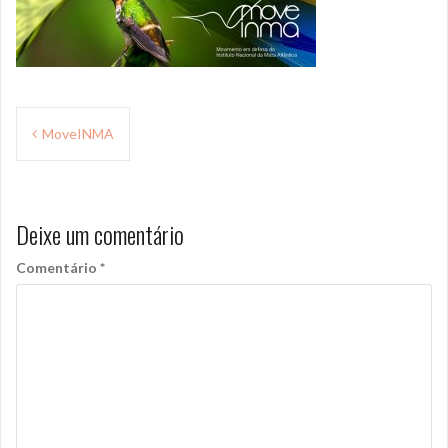
b
t
e
o
e
o
r
k
Navegação
MoveINMA
de
Post
Deixe um comentário
Comentário
*