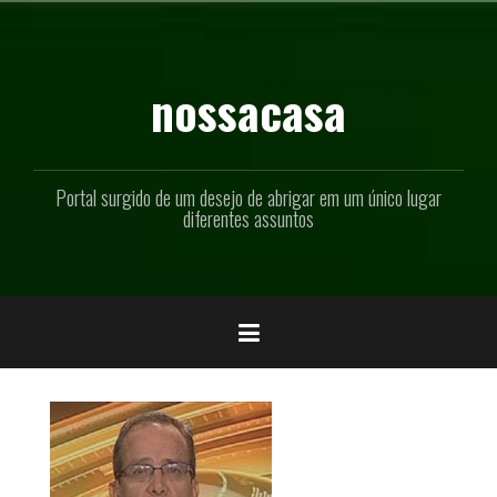
Pular
para
o
conteúdo
nossacasa
Portal surgido de um desejo de abrigar em um único lugar
diferentes assuntos