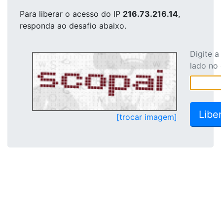
Para liberar o acesso
do IP
216.73.216.14
,
responda ao desafio abaixo.
Digite 
lado no
[trocar imagem]