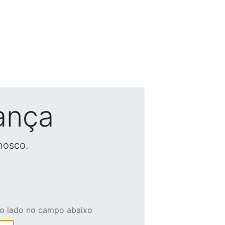
ança
nosco.
ao lado no campo abaixo