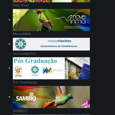
Bem Viver
MoveINMA
nossosriachos
Pós Graduação
SAMBIO