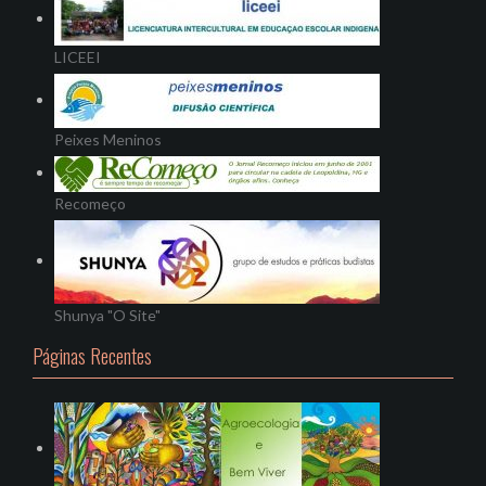
LICEEI
Peixes Meninos
Recomeço
Shunya "O Site"
Páginas Recentes