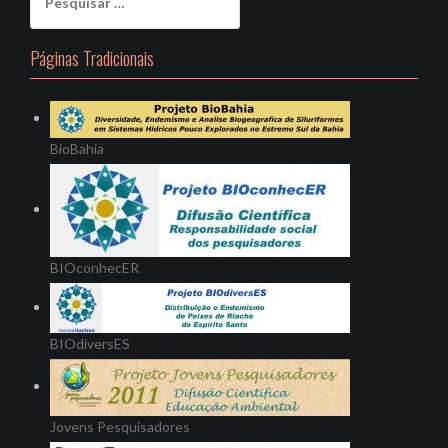
por:
Páginas Tradicionais
BioBahia
BIOconhecER
BIOdiversES
Jovens Pesquisadores