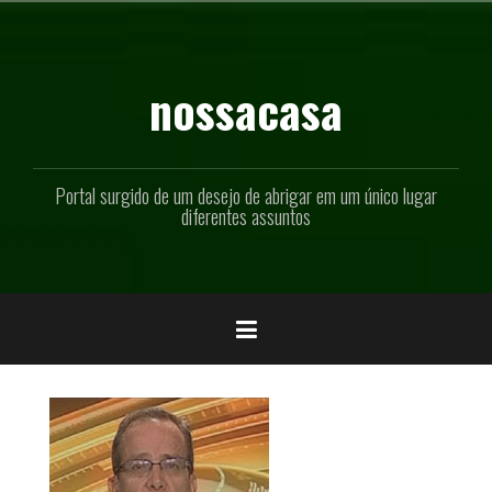
Pular
para
o
conteúdo
nossacasa
Portal surgido de um desejo de abrigar em um único lugar
diferentes assuntos