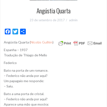
Angústia Quarta
23 de setembro de 2017
admin
F
T
S
a
w
h
Angústia Quarta (
Nicolás Guillén
)
c
i
a
e
t
r
Espanha – 1937
b
t
e
Tradução de Thiago de Mello
o
e
Federico
o
r
Bato na porta de um romance.
k
– Federico não anda por aqui?
Um papagaio me responde:
– Saiu.
Bato a uma porta de cristal.
– Federico não anda por aqui?
Aparece uma mão que mostra: