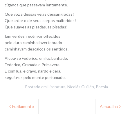
ciganos que passavam lentamente.
Que voz a dessas veias dessangradas!
Que ardor o de seus corpos malferidos!
Que suaves as pisadas, as pisadas!
Iam verdes, recém-anoitecidos;
pelo duro caminho invertebrado
caminhavam descalços os sentidos.
Alçou-se Federico, em luz banhado.
Federico, Granada e Primavera.
E com lua, e cravo, nardo e cera,
seguiu-os pelo monte perfumado.
Postado em
Literatura
,
Nicolás Guillén
,
Poesia
Navegação
Fuzilamento
A muralha
de
Post