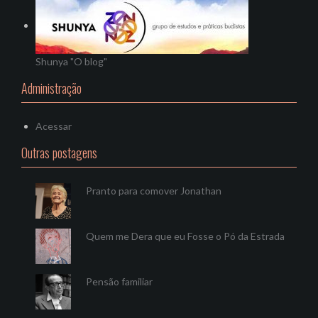
Shunya "O blog"
Administração
Acessar
Outras postagens
Pranto para comover Jonathan
Quem me Dera que eu Fosse o Pó da Estrada
Pensão familiar