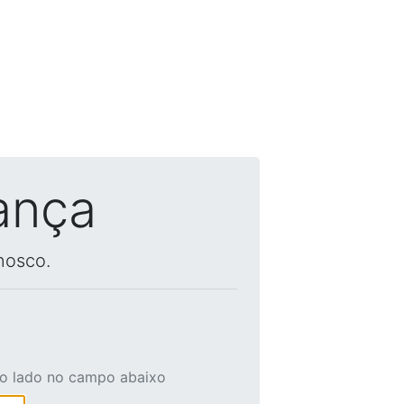
ança
nosco.
ao lado no campo abaixo