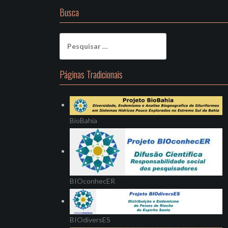
Busca
Pesquisar
por:
Páginas Tradicionais
BioBahia
BIOconhecER
BIOdiversES