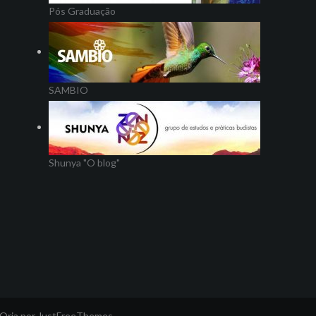
Pós Graduação
SAMBIO
Shunya "O blog"
Oria
por JustFreeThemes.