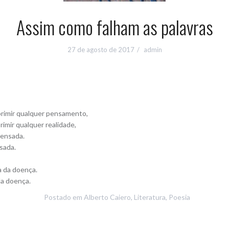
Assim como falham as palavras
27 de agosto de 2017
admin
rimir qualquer pensamento,
mir qualquer realidade,
pensada.
sada.
a da doença.
da doença.
Postado em
Alberto Caiero
,
Literatura
,
Poesia