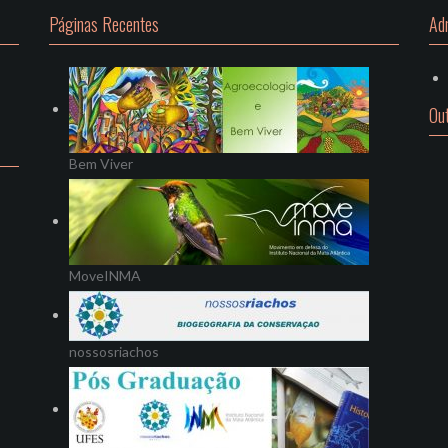
Páginas Recentes
Ad
Ou
Bem Viver
MoveINMA
nossosriachos