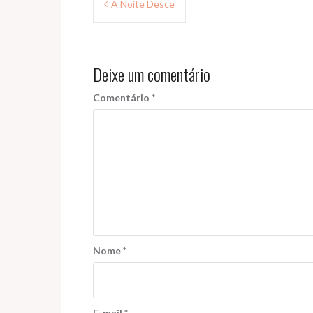
A Noite Desce
de
Post
Deixe um comentário
Comentário
*
Nome
*
E-mail
*