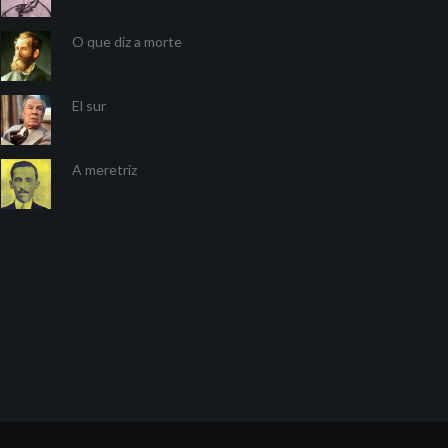
O que diz a morte
El sur
A meretriz