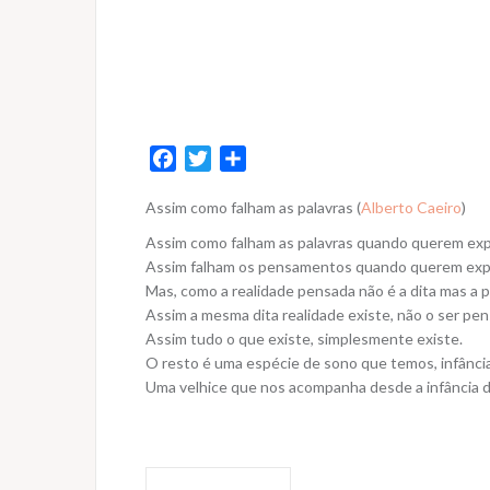
F
T
S
a
w
h
Assim como falham as palavras (
Alberto Caeiro
)
c
i
a
e
t
r
Assim como falham as palavras quando querem exp
b
t
e
Assim falham os pensamentos quando querem expri
o
e
Mas, como a realidade pensada não é a dita mas a 
Assim a mesma dita realidade existe, não o ser pen
o
r
Assim tudo o que existe, simplesmente existe.
k
O resto é uma espécie de sono que temos, infânci
Uma velhice que nos acompanha desde a infância 
Navegação