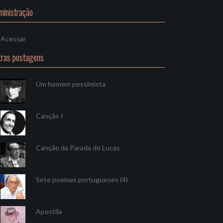
ministração
Acessar
tras postagens
Um homem pessimista
Canção I
Canção da Parada do Lucas
Sete poemas portugueses (4)
Apostila