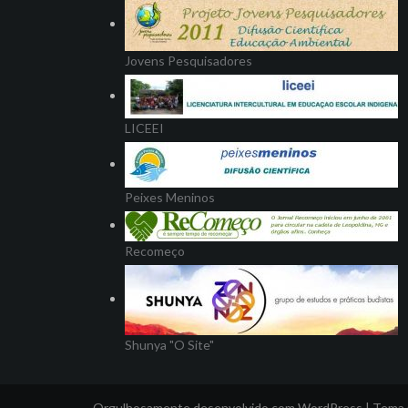
Jovens Pesquisadores
LICEEI
Peixes Meninos
Recomeço
Shunya "O Site"
Orgulhosamente desenvolvido com WordPress
|
Tema