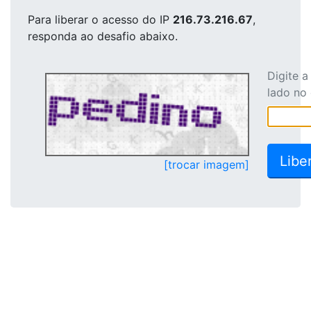
Para liberar o acesso
do IP
216.73.216.67
,
responda ao desafio abaixo.
Digite 
lado no
[trocar imagem]