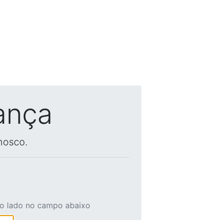
ança
nosco.
ao lado no campo abaixo