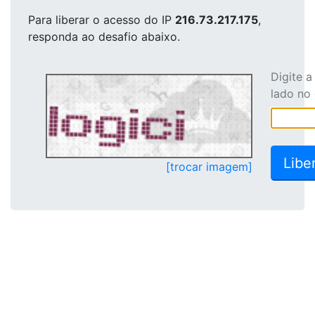
Para liberar o acesso
do IP
216.73.217.175
,
responda ao desafio abaixo.
Digite 
lado no
[trocar imagem]