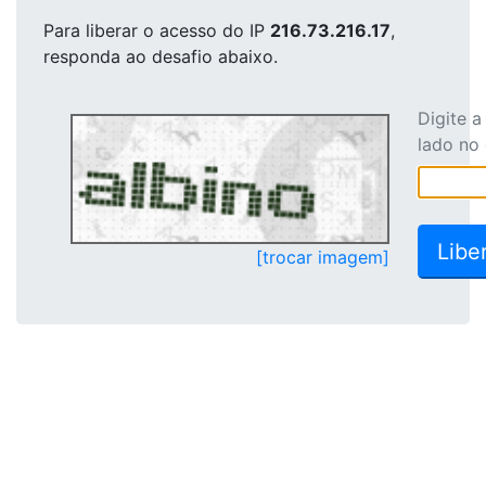
Para liberar o acesso
do IP
216.73.216.17
,
responda ao desafio abaixo.
Digite 
lado no
[trocar imagem]