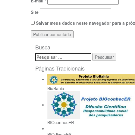
E-mail
*
Site
Salvar meus dados neste navegador para a próx
Busca
Pesquisar
por:
Páginas Tradicionais
BioBahia
BIOconhecER
BIOdiversES