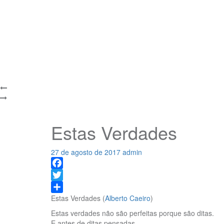
Estas Verdades
27 de agosto de 2017
admin
Facebook
Twitter
Estas Verdades (
Alberto Caeiro
)
Share
Estas verdades não são perfeitas porque são ditas.
E antes de ditas pensadas.