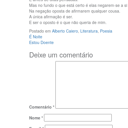
Mas no fundo o que está certo é elas negarem-se a si 
Na negação oposta de afirmarem qualquer cousa.
A única afirmação é ser.
E ser o oposto é o que não queria de mim.
Postado em
Alberto Caiero
,
Literatura
,
Poesia
Navegação
É Noite
Estou Doente
de
Deixe um comentário
Post
Comentário
*
Nome
*