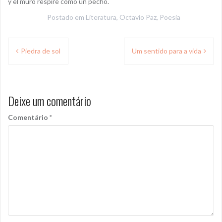
y el muro respire como un pecho.
Postado em
Literatura
,
Octavio Paz
,
Poesia
Navegação
Piedra de sol
Um sentido para a vida
de
Post
Deixe um comentário
Comentário
*