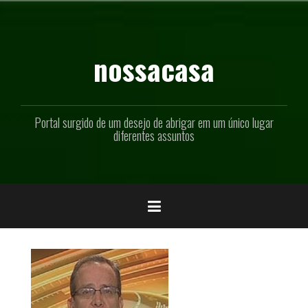
Pular
para
o
conteúdo
nossacasa
Portal surgido de um desejo de abrigar em um único lugar
diferentes assuntos