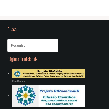
Busca
Pesquisar
por:
Páginas Tradicionais
BioBahia