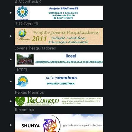
BIOconhecER
BIOdiversES
Jovens Pesquisadores
LICEEI
Peixes Meninos
Recomeço