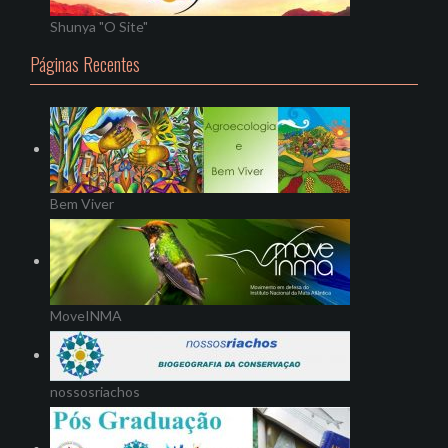
Shunya "O Site"
Páginas Recentes
Bem Viver
MoveINMA
nossosriachos