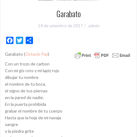
Garabato
14 de setembro de 2017
admin
F
T
S
a
w
h
Garabato (
Octavio Paz
)
c
i
a
e
t
r
Con un trozo de carbon
b
t
e
Con mi gis roto y mi lapiz rojo
o
e
dibujar tu nombre
el nombre de tu boca,
o
r
el signo de tus piernas
k
en la pared de nadie.
En la puerta prohibida
grabar el nombre de tu cuerpo
Hasta que la hoja de mi navaja
sangre
y la piedra grite