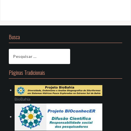
Busca
Pesquisar
por:
Páginas Tradicionais
BioBahia