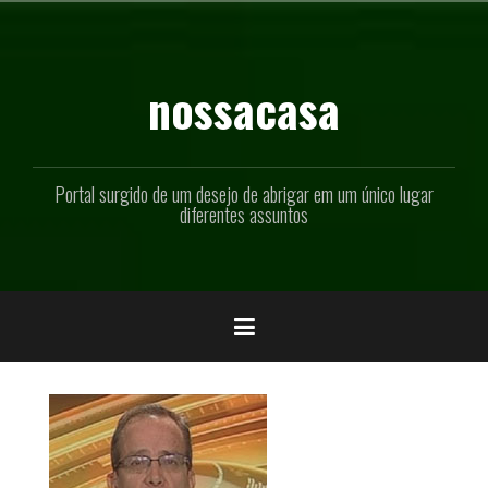
Pular
para
o
conteúdo
nossacasa
Portal surgido de um desejo de abrigar em um único lugar
diferentes assuntos