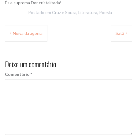
És a suprema Dor cristalizada!…
Postado em
Cruz e Souza
,
Literatura
,
Poesia
Navegação
Noiva da agonia
Satã
de
Post
Deixe um comentário
Comentário
*