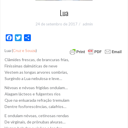
Lua
24 de setembro de 2017
admin
F
T
S
a
w
h
Lua (
Cruz e Souza
)
c
i
a
e
t
r
Clâmides frescas, de brancuras frias,
b
t
e
Finíssimas dalmáticas de neve
o
e
Vestem as longas arvores sombrias,
Surgindo a Lua nebulosa e leve…
o
r
k
Névoas e névoas frígidas ondulam…
Alagam lácteos e fulgentes rios
Que na enluarada refração tremulam
Dentre fosforescências, calafrios…
E ondulam névoas, cetinosas rendas
De virginais, de prônubas alvuras…