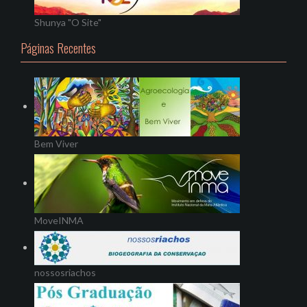
Shunya "O Site"
Páginas Recentes
Bem Viver
MoveINMA
nossosriachos