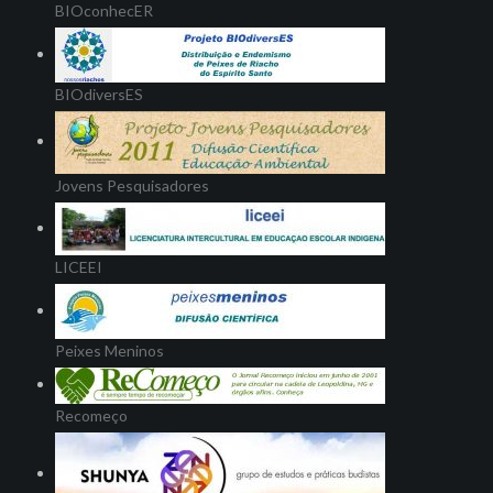
BIOconhecER
BIOdiversES
Jovens Pesquisadores
LICEEI
Peixes Meninos
Recomeço