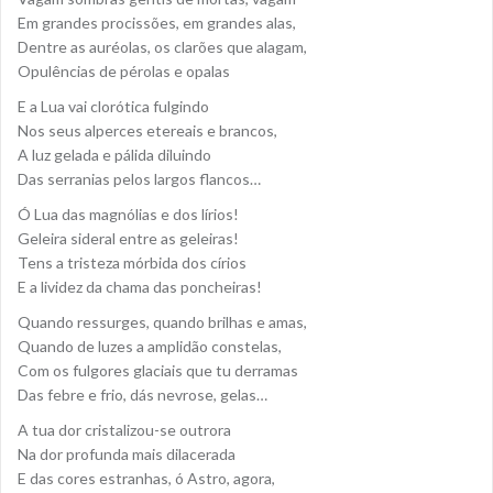
Em grandes procissões, em grandes alas,
Dentre as auréolas, os clarões que alagam,
Opulências de pérolas e opalas
E a Lua vai clorótica fulgindo
Nos seus alperces etereais e brancos,
A luz gelada e pálida diluindo
Das serranias pelos largos flancos…
Ó Lua das magnólias e dos lírios!
Geleira sideral entre as geleiras!
Tens a tristeza mórbida dos círios
E a lividez da chama das poncheiras!
Quando ressurges, quando brilhas e amas,
Quando de luzes a amplidão constelas,
Com os fulgores glaciais que tu derramas
Das febre e frio, dás nevrose, gelas…
A tua dor cristalizou-se outrora
Na dor profunda mais dilacerada
E das cores estranhas, ó Astro, agora,