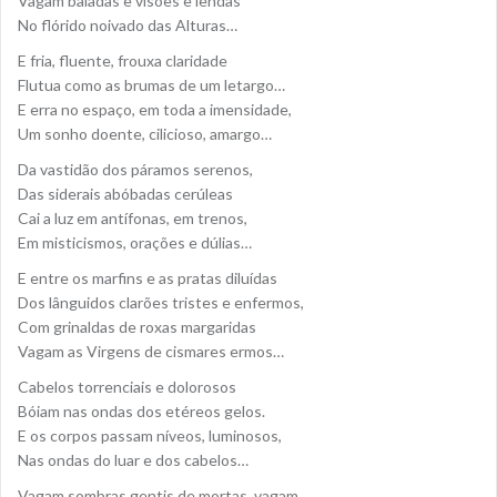
Vagam baladas e visões e lendas
No flórido noivado das Alturas…
E fria, fluente, frouxa claridade
Flutua como as brumas de um letargo…
E erra no espaço, em toda a imensidade,
Um sonho doente, cilicioso, amargo…
Da vastidão dos páramos serenos,
Das siderais abóbadas cerúleas
Cai a luz em antífonas, em trenos,
Em misticismos, orações e dúlias…
E entre os marfins e as pratas diluídas
Dos lânguidos clarões tristes e enfermos,
Com grinaldas de roxas margaridas
Vagam as Virgens de cismares ermos…
Cabelos torrenciais e dolorosos
Bóiam nas ondas dos etéreos gelos.
E os corpos passam níveos, luminosos,
Nas ondas do luar e dos cabelos…
Vagam sombras gentis de mortas, vagam