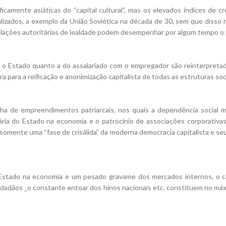
icamente asiáticas do “capital cultural”, mas os elevados índices de c
alizados, a exemplo da União Soviética na década de 30, sem que diss
lações autoritárias de lealdade podem desempenhar por algum tempo o 
m o Estado quanto a do assalariado com o empregador são reinterpreta
a para a reificação e anonimização capitalista de todas as estruturas soci
a de empreendimentos patriarcais, nos quais a dependência social 
ária do Estado na economia e o patrocínio de associações corporativas
somente uma “fase de crisálida” da moderna democracia capitalista e seu 
tado na economia e um pesado gravame dos mercados internos, o capi
idadãos _o constante entoar dos hinos nacionais etc. constituem no máx