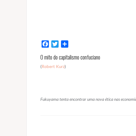
F
T
S
a
w
h
O mito do capitalismo confuciano
c
i
a
e
t
r
(
Robert Kurz
)
b
t
e
o
e
o
r
k
Fukuyama tenta encontrar uma nova ética nas economias 