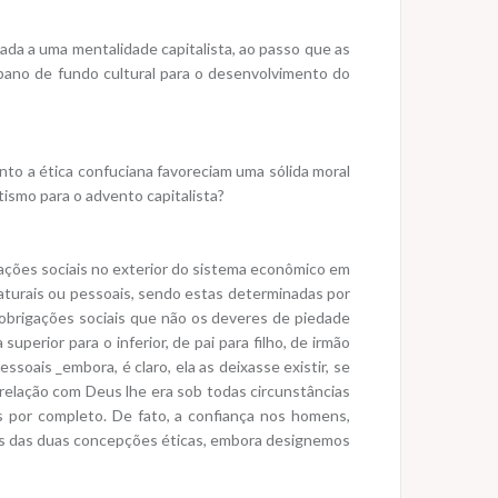
da a uma mentalidade capitalista, ao passo que as
 pano de fundo cultural para o desenvolvimento do
to a ética confuciana favoreciam uma sólida moral
ismo para o advento capitalista?
lações sociais no exterior do sistema econômico em
naturais ou pessoais, sendo estas determinadas por
s obrigações sociais que não os deveres de piedade
superior para o inferior, de pai para filho, de irmão
ssoais _embora, é claro, ela as deixasse existir, se
 relação com Deus lhe era sob todas circunstâncias
s por completo. De fato, a confiança nos homens,
cas das duas concepções éticas, embora designemos