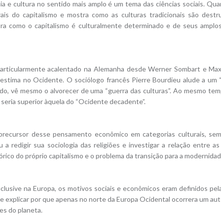
ia e cultura no sentido mais amplo é um tema das ciências sociais. Qu
rais do capitalismo e mostra como as culturas tradicionais são dest
ra como o capitalismo é culturalmente determinado e de seus amplos 
, particularmente acalentado na Alemanha desde Werner Sombart e Ma
 estima no Ocidente. O sociólogo francês Pierre Bourdieu alude a um “c
do, vê mesmo o alvorecer de uma “guerra das culturas”. Ao mesmo temp
e seria superior àquela do “Ocidente decadente”.
ecursor desse pensamento econômico em categorias culturais, sem 
 redigir sua sociologia das religiões e investigar a relação entre as
rico do próprio capitalismo e o problema da transição para a modernidad
lusive na Europa, os motivos sociais e econômicos eram definidos pela
de explicar por que apenas no norte da Europa Ocidental ocorrera um aut
es do planeta.