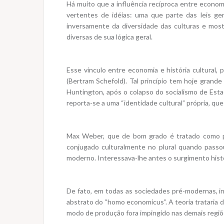
Há muito que a influência recíproca entre econom
vertentes de idéias: uma que parte das leis ge
inversamente da diversidade das culturas e most
diversas de sua lógica geral.
Esse vínculo entre economia e história cultural
(Bertram Schefold). Tal princípio tem hoje grande
Huntington, após o colapso do socialismo de Esta
reporta-se a uma “identidade cultural” própria, qu
Max Weber, que de bom grado é tratado como pr
conjugado culturalmente no plural quando passou a
moderno. Interessava-lhe antes o surgimento histó
De fato, em todas as sociedades pré-modernas, inc
abstrato do “homo economicus”. A teoria trataria 
modo de produção fora impingido nas demais regiõ