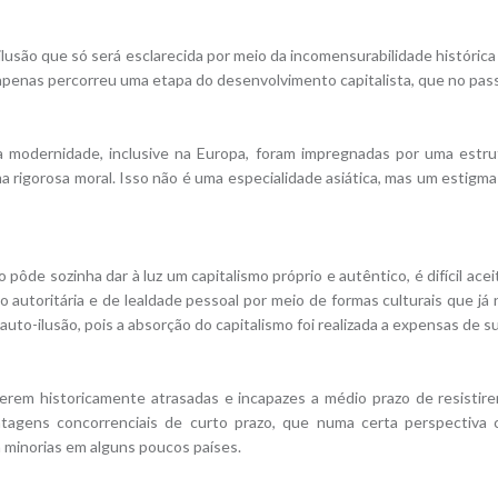
lusão que só será esclarecida por meio da incomensurabilidade histórica 
apenas percorreu uma etapa do desenvolvimento capitalista, que no pas
 modernidade, inclusive na Europa, foram impregnadas por uma estrut
a rigorosa moral. Isso não é uma especialidade asiática, mas um estigma 
o pôde sozinha dar à luz um capitalismo próprio e autêntico, é difícil ac
o autoritária e de lealdade pessoal por meio de formas culturais que
auto-ilusão, pois a absorção do capitalismo foi realizada a expensas de s
 serem historicamente atrasadas e incapazes a médio prazo de resis
agens concorrenciais de curto prazo, que numa certa perspectiva co
a minorias em alguns poucos países.