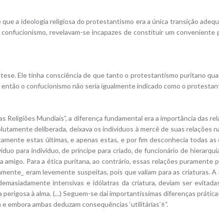
e a ideologia religiosa do protestantismo era a única transição adequa
e o confucionismo, revelavam-se incapazes de constituir um conveniente
e. Ele tinha consciência de que tanto o protestantismo puritano quan
 então o confucionismo não seria igualmente indicado como o protestant
s Religiões Mundiais”, a diferença fundamental era a importância das re
solutamente deliberada, deixava os indivíduos à mercê de suas relações 
eticamente estas últimas, e apenas estas, e por fim desconhecia todas a
uo para indivíduo, de príncipe para criado, de funcionário de hierarquia 
 amigo. Para a ética puritana, ao contrário, essas relações puramente pe
amente_ eram levemente suspeitas, pois que valiam para as criaturas. A
emasiadamente intensivas e idólatras da criatura, deviam ser evitada
a perigosa à alma. (…) Seguem-se daí importantíssimas diferenças práti
a e embora ambas deduzam consequências ‘utilitárias’±”.