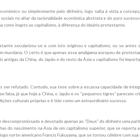
econômico ou simplesmente pelo dinheiro, logo salta à vista a concep
e sociais no altar da racionalidade econômica abstrata e do puro sucesso
como inapto ao capitalismo, à diferença do ideário protestante.
estante secularizou-se e com isto originou o capitalismo, ou se antes 
em mundana. O certo é que apenas esse amálgama europeu de protesta
s antigas da China, do Japão e do resto da Ásia o capitalismo foi impor
 ser refutado. Contudo, sua tese sobre a escassa capacidade de integ
e falsa, já que hoje a China, o Japão e os “pequenos tigres” parecem cr
dições culturais próprias e é tido como um extraordinário sucesso.
e descompromissado e devotado apenas ao “Deus” do dinheiro uma partí
s do nascimento na Ásia de um capitalismo superior, que se reporta ao “
logo norte-americano Francis Fukuyama, que se tornou célebre com sua te