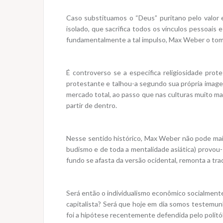
Caso substituamos o “Deus” puritano pelo valor 
isolado, que sacrifica todos os vínculos pessoais 
fundamentalmente a tal impulso, Max Weber o toma 
É controverso se a específica religiosidade prot
protestante e talhou-a segundo sua própria imag
mercado total, ao passo que nas culturas muito mai
partir de dentro.
Nesse sentido histórico, Max Weber não pode mais
budismo e de toda a mentalidade asiática) provou-s
fundo se afasta da versão ocidental, remonta a tra
Será então o individualismo econômico socialment
capitalista? Será que hoje em dia somos testemunha
foi a hipótese recentemente defendida pelo politó