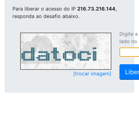
Para liberar o acesso
do IP
216.73.216.144
,
responda ao desafio abaixo.
Digite 
lado no
[trocar imagem]