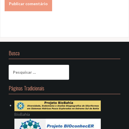
Busca
Pesquisar
por:
Páginas Tradicionais
BioBahia