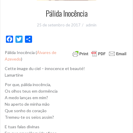
Pálida Inocência
25 de setembro de 2017
admin
F
T
S
a
w
h
Pálida Inocência (
Álvares de
c
i
a
Azevedo
)
e
t
r
b
t
e
Cette image du ciel – innocence et beauté!
o
e
Lamartine
o
r
Por que, pálida inocência,
k
Os olhos teus em dormência
A medo lanças em mim?
No aperto de minha mão
Que sonho do coração
Tremeu-te os seios assim?
E tuas falas divinas