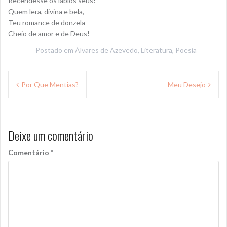
Recendesse os lábios seus!
Quem lera, divina e bela,
Teu romance de donzela
Cheio de amor e de Deus!
Postado em
Álvares de Azevedo
,
Literatura
,
Poesia
Navegação
Por Que Mentias?
Meu Desejo
de
Post
Deixe um comentário
Comentário
*