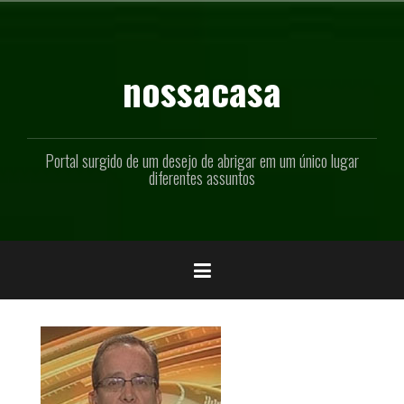
Pular
para
o
conteúdo
nossacasa
Portal surgido de um desejo de abrigar em um único lugar
diferentes assuntos