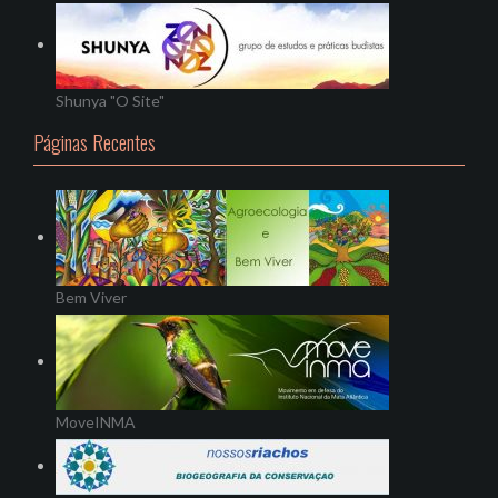
Shunya "O Site"
Páginas Recentes
Bem Viver
MoveINMA