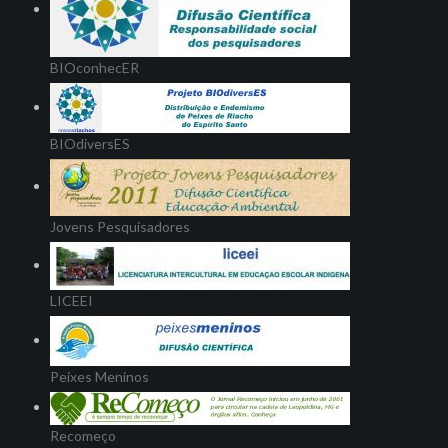
BIOconhecER
BIOdiversES
Jovens Pesquisadores
LICEEI
Peixes Meninos
Recomeço