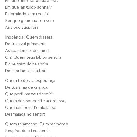
Em que amor lânguida afinas
Em que lânguido sonhar?
E dormindo sem receio
Por que geme no teu seio
Ansioso suspirar?
Inocência! Quem dissera
De tua azul primavera
As tuas brisas de amor!
Oh! Quem teus lábios sentira
E que trêmulo te abrira
Dos sonhos a tua flor!
Quem te dera a esperança
De tua alma de criança,
Que perfuma teu dormir!
Quem dos sonhos te acordasse,
Que num beijo t’embalasse
Desmaiada no sentir!
Quem te amasse! E um momento
Respirando o teu alento