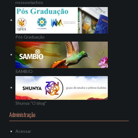
nossosriachos
Pós Graduação
SAMBIO
Shunya "O blog"
Administração
Acessar