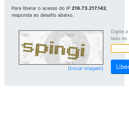
Para liberar o acesso
do IP
216.73.217.142
,
responda ao desafio abaixo.
Digite 
lado no
[trocar imagem]