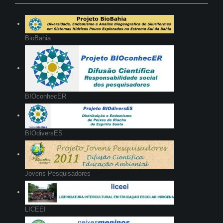
BioBahia
BIOconhecER
BIOdiversES
Jovens Pesquisadores
LICEEI