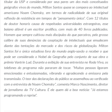
titular da USP e considerado por seus pares um dos mais conceituados
geógrafos vivos do mundo, Milton Santos quase se compara ao intelectual
americano Noam Chomsky, em termos de radicalidade de sua original
reflexão de resistência em tempos de “pensamento único”. Com 12 títulos
de doutor honoris causa de respeitadas universidades estrangeiras, esse
baiano afável é um escritor prolífico, com mais de 40 livros publicados.
Homem que sempre cultivou mais discípulos do que parceiros, pelo grosso
calibre de suas denúncias da cooptação de intelectuais que emudecem
diante das tentações do mercado e dos riscos da globalização. Milton
Santos foi o único estudioso fora do mundo anglo-saxão a receber o que
pode ser considerado o Nobel da Geografia pelo conjunto de sua obra o
prêmio Vantrin Lud. Durante a exibição de sua entrevista no Roda Viva, os
telefones do programa não pararam de tocar. “Muitas pessoas ligaram
emocionadas e entusiasmadas, vibrando e agradecendo a emissora pela
transmissão. O teor das declarações do público se assemelhou ao verificado
com a entrevista de Noam Chomsky”, comenta Marco Nascimento, diretor
de jornalismo da TV Cultura. É ele quem dá a boa notícia: “Já estamos
programando a reprise”.