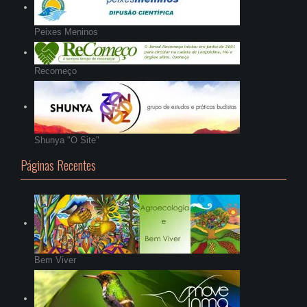
Peixes Meninos
Recomeço
Shunya "O Site"
Páginas Recentes
Bem Viver