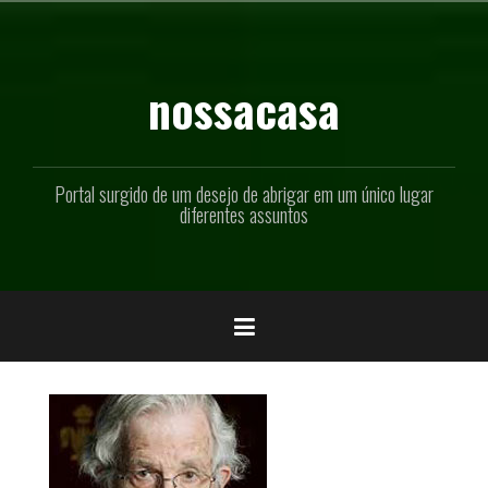
Pular
para
o
conteúdo
nossacasa
Portal surgido de um desejo de abrigar em um único lugar
diferentes assuntos