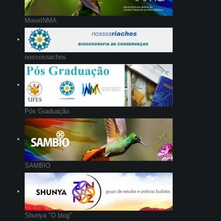
MoveINMA
nossosriachos
Pós Graduação
SAMBIO
Shunya "O blog"