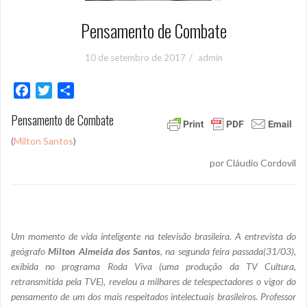
Pensamento de Combate
10 de setembro de 2017
admin
F
T
S
a
w
h
Pensamento de Combate
c
i
a
e
t
r
(
Milton Santos
)
b
t
e
por Cláudio Cordovil
o
e
o
r
k
Um momento de vida inteligente na televisão brasileira. A entrevista do
geógrafo
Milton Almeida dos Santos
, na segunda feira passada(31/03),
exibida no programa Roda Viva (uma produção da TV Cultura,
retransmitida pela TVE), revelou a milhares de telespectadores o vigor do
pensamento de um dos mais respeitados intelectuais brasileiros. Professor