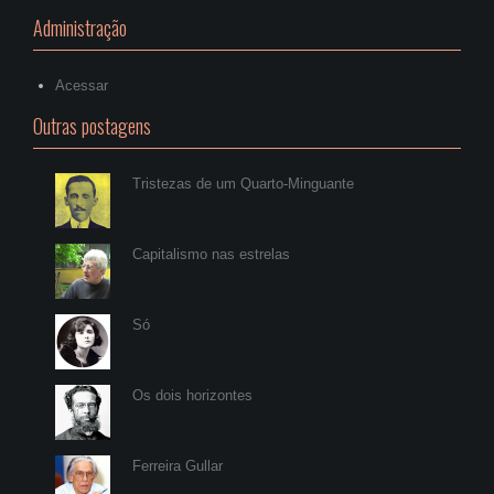
Administração
Acessar
Outras postagens
Tristezas de um Quarto-Minguante
Capitalismo nas estrelas
Só
Os dois horizontes
Ferreira Gullar