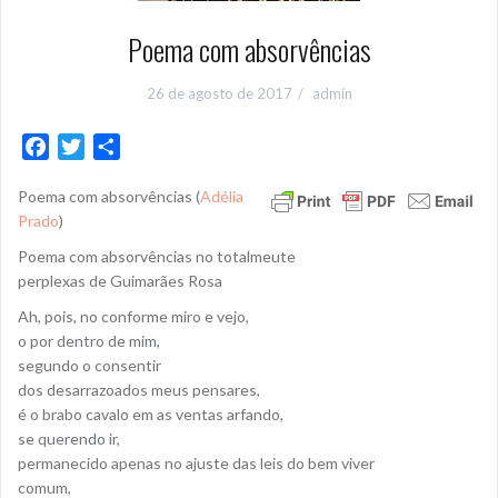
Poema com absorvências
26 de agosto de 2017
admin
F
T
S
a
w
h
Poema com absorvências (
Adélia
c
i
a
Prado
)
e
t
r
b
t
e
Poema com absorvências no totalmeute
o
e
perplexas de Guimarães Rosa
o
r
Ah, pois, no conforme miro e vejo,
k
o por dentro de mim,
segundo o consentir
dos desarrazoados meus pensares,
é o brabo cavalo em as ventas arfando,
se querendo ir,
permanecido apenas no ajuste das leis do bem viver
comum,