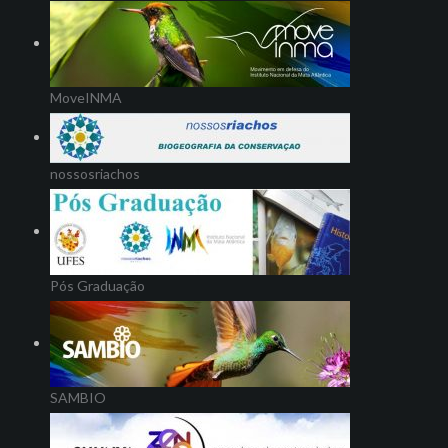
MoveINMA
nossosriachos
Pós Graduação
SAMBIO