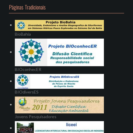
Páginas Tradicionais
BioBahia
BIOconhecER
BIOdiversES
Jovens Pesquisadores