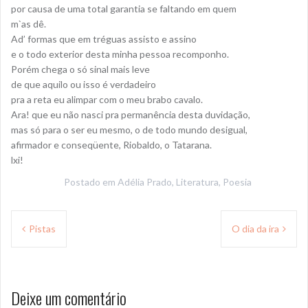
por causa de uma total garantia se faltando em quem
m`as dê.
Ad’ formas que em tréguas assisto e assino
e o todo exterior desta minha pessoa recomponho.
Porém chega o só sinal mais leve
de que aquilo ou isso é verdadeiro
pra a reta eu alimpar com o meu brabo cavalo.
Ara! que eu não nasci pra permanência desta duvidação,
mas só para o ser eu mesmo, o de todo mundo desigual,
afirmador e conseqüente, Riobaldo, o Tatarana.
lxi!
Postado em
Adélia Prado
,
Literatura
,
Poesia
Navegação
Pistas
O dia da ira
de
Post
Deixe um comentário