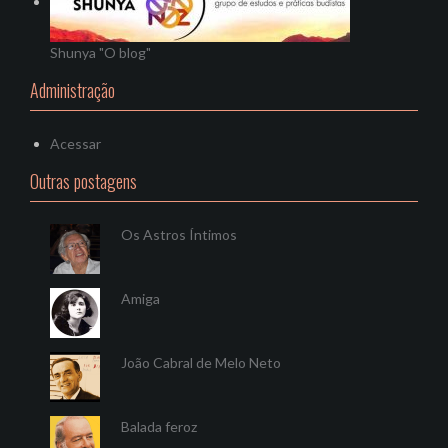
Shunya "O blog"
Administração
Acessar
Outras postagens
Os Astros Íntimos
Amiga
João Cabral de Melo Neto
Balada feroz