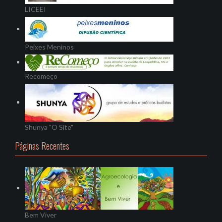
LICEEI
Peixes Meninos
Recomeço
Shunya "O Site"
Páginas Recentes
Bem Viver