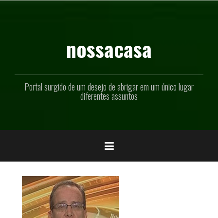
Pular
para
o
conteúdo
nossacasa
Portal surgido de um desejo de abrigar em um único lugar
diferentes assuntos