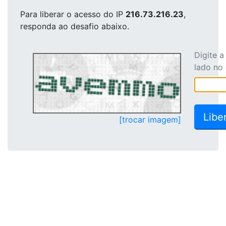
Para liberar o acesso
do IP
216.73.216.23
,
responda ao desafio abaixo.
Digite 
lado no
[trocar imagem]