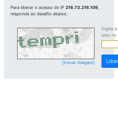
Para liberar o acesso
do IP
216.73.216.109
,
responda ao desafio abaixo.
Digite 
lado no
[trocar imagem]