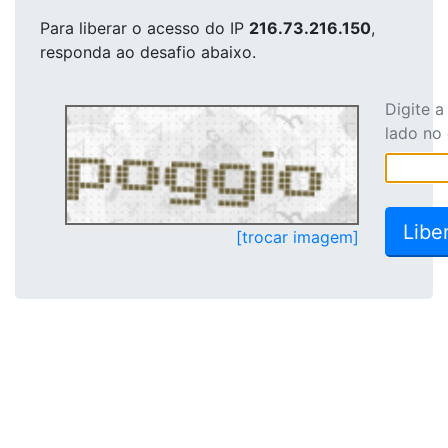
Para liberar o acesso
do IP
216.73.216.150
,
responda ao desafio abaixo.
Digite 
lado no
[trocar imagem]