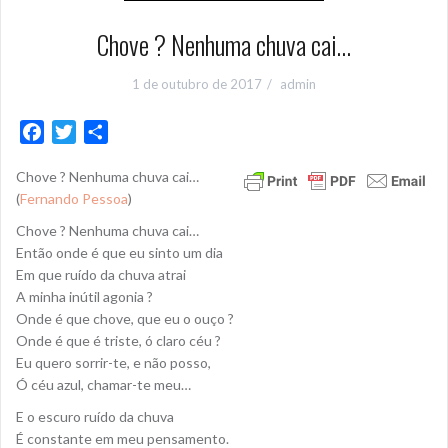
Chove ? Nenhuma chuva cai…
1 de outubro de 2017
admin
F
T
S
a
w
h
Chove ? Nenhuma chuva cai…
c
i
a
(
Fernando Pessoa
)
e
t
r
b
t
e
Chove ? Nenhuma chuva cai…
o
e
Então onde é que eu sinto um dia
Em que ruído da chuva atrai
o
r
A minha inútil agonia ?
k
Onde é que chove, que eu o ouço ?
Onde é que é triste, ó claro céu ?
Eu quero sorrir-te, e não posso,
Ó céu azul, chamar-te meu…
E o escuro ruído da chuva
É constante em meu pensamento.