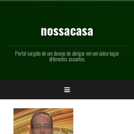
Pular
para
o
conteúdo
nossacasa
Portal surgido de um desejo de abrigar em um único lugar
diferentes assuntos