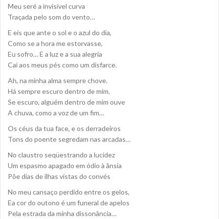
Meu seré a invisível curva
Traçada pelo som do vento…
E eis que ante o sol e o azul do dia,
Como se a hora me estorvasse,
Eu sofro… E a luz e a sua alegria
Cai aos meus pés como um disfarce.
Ah, na minha alma sempre chove.
Há sempre escuro dentro de mim.
Se escuro, alguém dentro de mim ouve
A chuva, como a voz de um fim…
Os céus da tua face, e os derradeiros
Tons do poente segredam nas arcadas…
No claustro seqüestrando a lucidez
Um espasmo apagado em ódio à ânsia
Põe dias de ilhas vistas do convés
No meu cansaço perdido entre os gelos,
Ea cor do outono é um funeral de apelos
Pela estrada da minha dissonância…