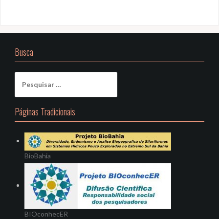
Busca
Pesquisar
por:
Páginas Tradicionais
BioBahia
BIOconhecER