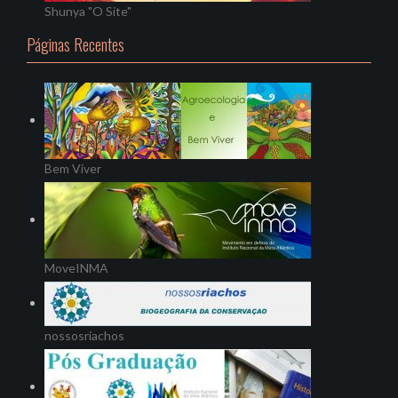
Shunya "O Site"
Páginas Recentes
Bem Viver
MoveINMA
nossosriachos