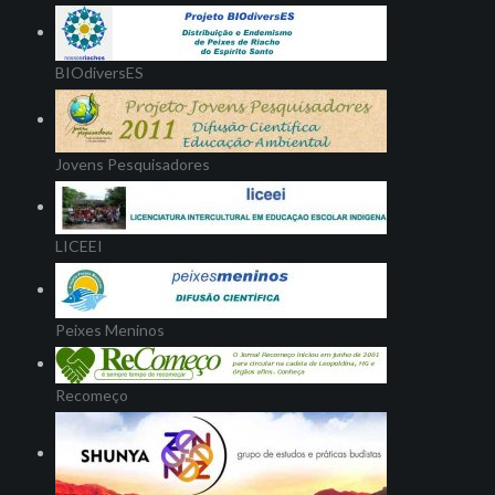
BIOdiversES
Jovens Pesquisadores
LICEEI
Peixes Meninos
Recomeço