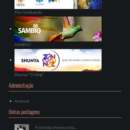
Pós Graduação
SAMBIO
Shunya "O blog"
Administração
Acessar
Outras postagens
A estrela chorou rosa…