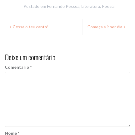
Postado em
Fernando Pessoa
,
Literatura
,
Poesia
Navegação
Cessa o teu canto!
Começa a ir ser dia
de
Post
Deixe um comentário
Comentário
*
Nome
*