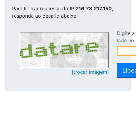
Para liberar o acesso
do IP
216.73.217.150
,
responda ao desafio abaixo.
Digite 
lado no
[trocar imagem]