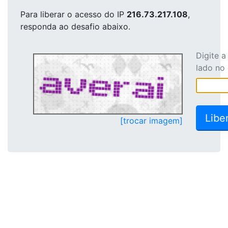
Para liberar o acesso
do IP
216.73.217.108
,
responda ao desafio abaixo.
Digite 
lado no
[trocar imagem]