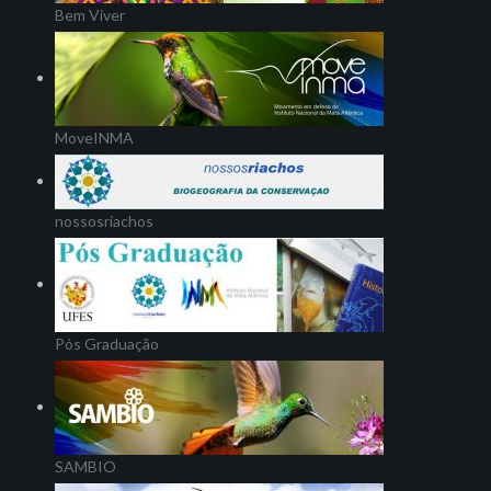
Bem Viver
MoveINMA
nossosriachos
Pós Graduação
SAMBIO