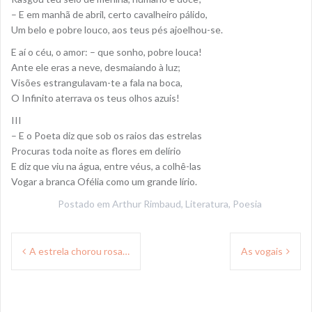
– E em manhã de abril, certo cavalheiro pálido,
Um belo e pobre louco, aos teus pés ajoelhou-se.
E aí o céu, o amor: – que sonho, pobre louca!
Ante ele eras a neve, desmaiando à luz;
Visões estrangulavam-te a fala na boca,
O Infinito aterrava os teus olhos azuis!
III
– E o Poeta diz que sob os raios das estrelas
Procuras toda noite as flores em delírio
E diz que viu na água, entre véus, a colhê-las
Vogar a branca Ofélia como um grande lírio.
Postado em
Arthur Rimbaud
,
Literatura
,
Poesia
Navegação
A estrela chorou rosa…
As vogais
de
Post