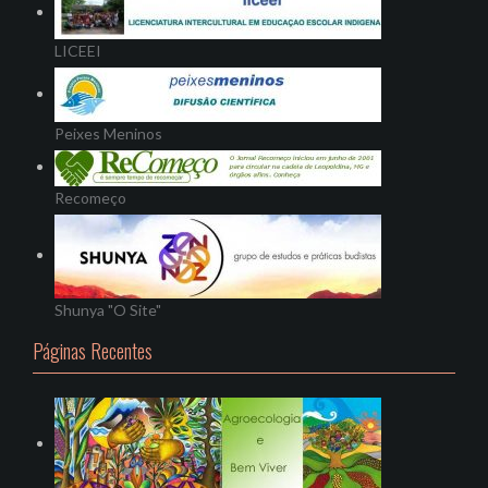
LICEEI
Peixes Meninos
Recomeço
Shunya "O Site"
Páginas Recentes