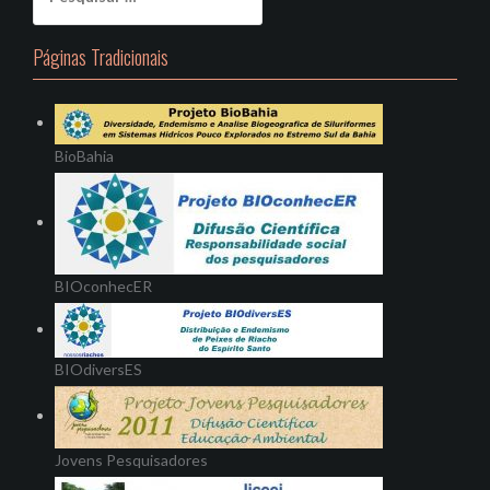
por:
Páginas Tradicionais
BioBahia
BIOconhecER
BIOdiversES
Jovens Pesquisadores