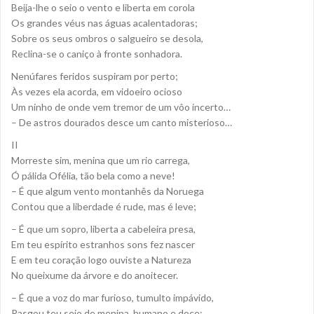
Beija-lhe o seio o vento e liberta em corola
Os grandes véus nas águas acalentadoras;
Sobre os seus ombros o salgueiro se desola,
Reclina-se o caniço à fronte sonhadora.
Nenúfares feridos suspiram por perto;
Às vezes ela acorda, em vidoeiro ocioso
Um ninho de onde vem tremor de um vôo incerto…
– De astros dourados desce um canto misterioso…
II
Morreste sim, menina que um rio carrega,
Ó pálida Ofélia, tão bela como a neve!
– É que algum vento montanhês da Noruega
Contou que a liberdade é rude, mas é leve;
– É que um sopro, liberta a cabeleira presa,
Em teu espírito estranhos sons fez nascer
E em teu coração logo ouviste a Natureza
No queixume da árvore e do anoitecer.
– É que a voz do mar furioso, tumulto impávido,
Rasgou teu seio de menina, humano e doce;