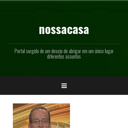
Pular
para
o
conteúdo
nossacasa
Portal surgido de um desejo de abrigar em um único lugar
diferentes assuntos