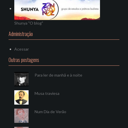
Shunya "O blog"
Administração
Acessar
Outras postagens
Para ler de manhã e à noite
Musa traviesa
Num Dia de Verão