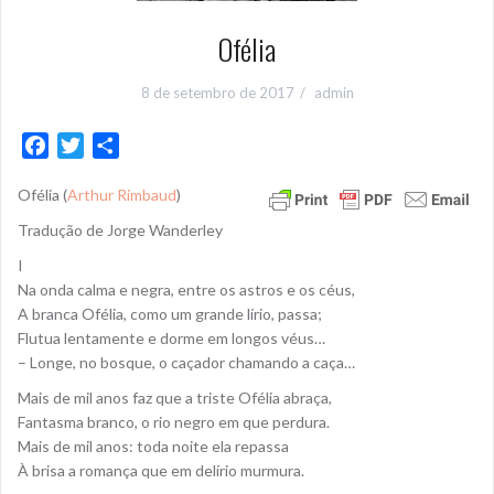
Ofélia
8 de setembro de 2017
admin
F
T
S
a
w
h
Ofélia (
Arthur Rimbaud
)
c
i
a
e
t
r
Tradução de Jorge Wanderley
b
t
e
I
o
e
Na onda calma e negra, entre os astros e os céus,
o
r
A branca Ofélia, como um grande lírio, passa;
k
Flutua lentamente e dorme em longos véus…
– Longe, no bosque, o caçador chamando a caça…
Mais de mil anos faz que a triste Ofélia abraça,
Fantasma branco, o rio negro em que perdura.
Mais de mil anos: toda noite ela repassa
À brisa a romança que em delírio murmura.