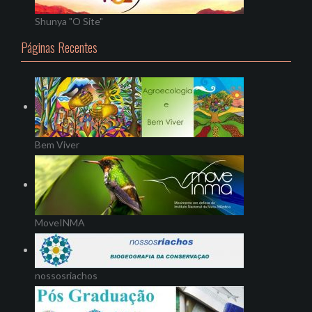
Shunya "O Site"
Páginas Recentes
Bem Viver
MoveINMA
nossosriachos