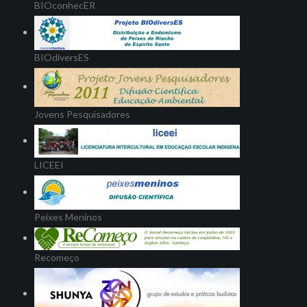
BIOconhecER
BIOdiversES
Jovens Pesquisadores
LICEEI
Peixes Meninos
Recomeço