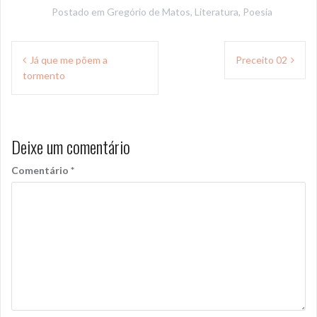
Postado em
Gregório de Matos
,
Literatura
,
Poesia
Navegação
Já que me põem a
Preceito 02
de
tormento
Post
Deixe um comentário
Comentário
*