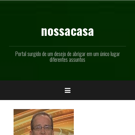
Pular
para
o
conteúdo
nossacasa
Portal surgido de um desejo de abrigar em um único lugar
diferentes assuntos