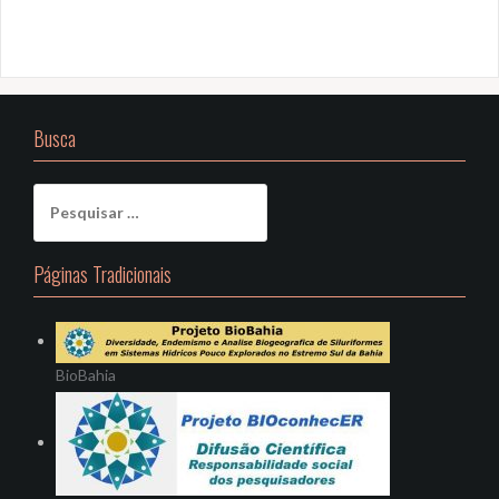
Busca
Pesquisar
por:
Páginas Tradicionais
BioBahia