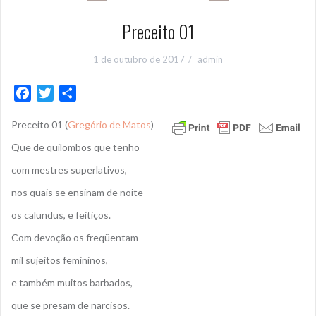
Preceito 01
1 de outubro de 2017
admin
F
T
S
a
w
h
Preceito 01 (
Gregório de Matos
)
c
i
a
e
t
r
Que de quilombos que tenho
b
t
e
com mestres superlativos,
o
e
nos quais se ensinam de noite
o
r
k
os calundus, e feitiços.
Com devoção os freqüentam
mil sujeitos femininos,
e também muitos barbados,
que se presam de narcisos.