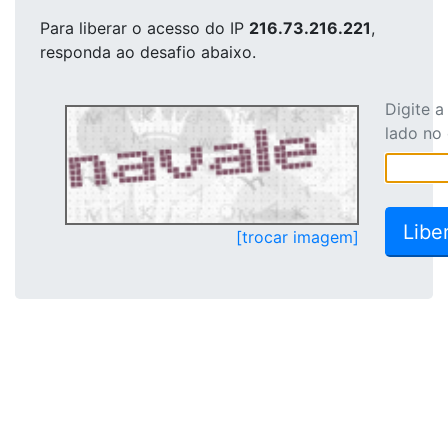
Para liberar o acesso
do IP
216.73.216.221
,
responda ao desafio abaixo.
Digite 
lado no
[trocar imagem]