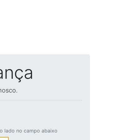
ança
nosco.
ao lado no campo abaixo