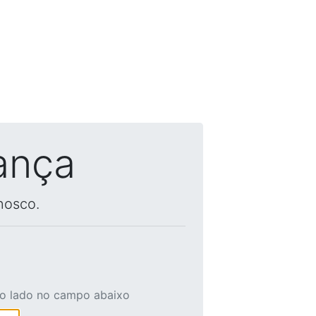
ança
nosco.
ao lado no campo abaixo