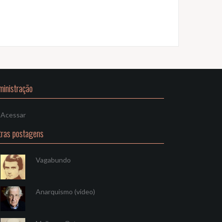
ministração
Acessar
tras postagens
Vagabundo
Anarquismo (vídeo)