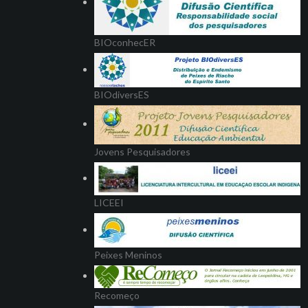
BIOconhecER
BIOdiversES
Jovens Pesquisadores
LICEEI
Peixes Meninos
Recomeço