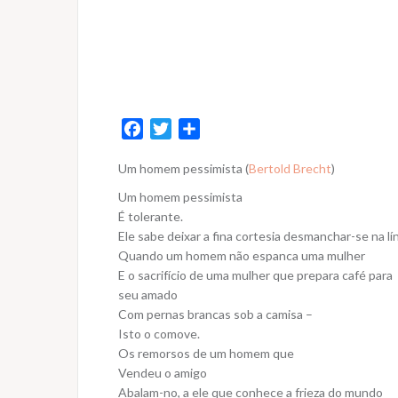
F
T
S
a
w
h
Um homem pessimista (
Bertold Brecht
)
c
i
a
e
t
r
Um homem pessimista
b
t
e
É tolerante.
o
e
Ele sabe deixar a fina cortesia desmanchar-se na l
Quando um homem não espanca uma mulher
o
r
E o sacrifício de uma mulher que prepara café para
k
seu amado
Com pernas brancas sob a camisa –
Isto o comove.
Os remorsos de um homem que
Vendeu o amigo
Abalam-no, a ele que conhece a frieza do mundo