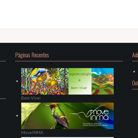
Páginas Recentes
Ad
Ou
Bem Viver
MoveINMA