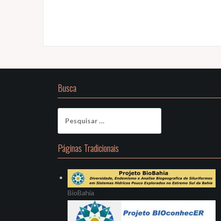
Busca
Pesquisar
por:
Páginas Tradicionais
BioBahia