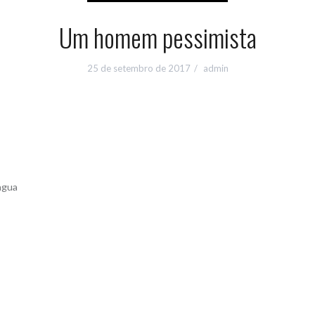
Um homem pessimista
25 de setembro de 2017
admin
íngua