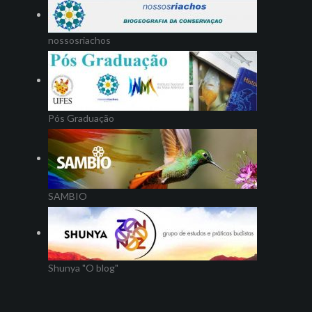
nossosriachos
Pós Graduação
SAMBIO
Shunya "O blog"