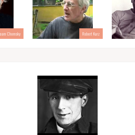
oam Chomsky
Robert Kurz