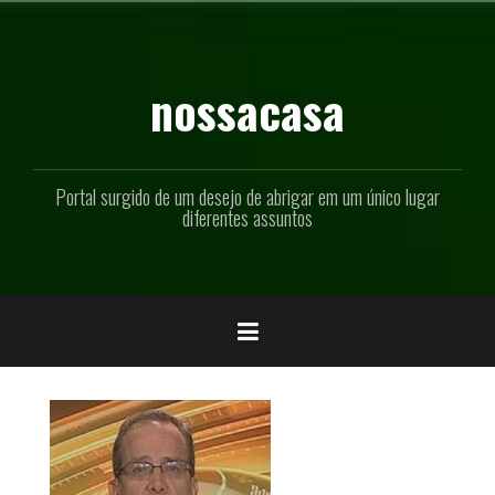
Pular
para
o
conteúdo
nossacasa
Portal surgido de um desejo de abrigar em um único lugar
diferentes assuntos