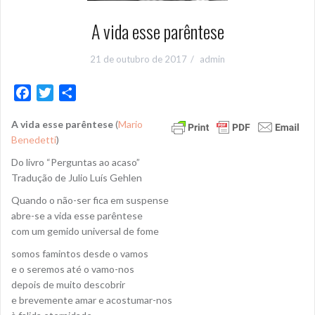
A vida esse parêntese
21 de outubro de 2017
admin
F
T
S
a
w
h
A vida esse parêntese
(
Mario
c
i
a
Benedetti
)
e
t
r
b
t
e
Do livro “Perguntas ao acaso”
o
e
Tradução de Julio Luís Gehlen
o
r
Quando o não-ser fica em suspense
k
abre-se a vida esse parêntese
com um gemido universal de fome
somos famintos desde o vamos
e o seremos até o vamo-nos
depois de muito descobrir
e brevemente amar e acostumar-nos