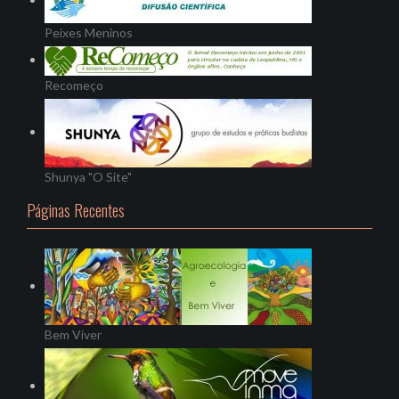
Peixes Meninos
Recomeço
Shunya "O Site"
Páginas Recentes
Bem Viver