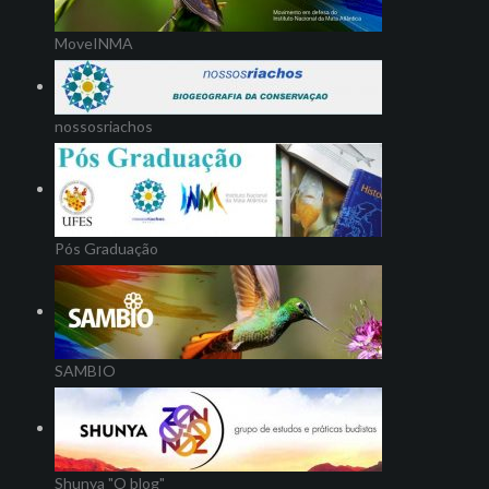
MoveINMA
nossosriachos
Pós Graduação
SAMBIO
Shunya "O blog"