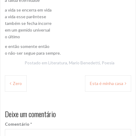
à falida eternidade
a vida se encerra em vida
a vida esse parêntese
também se fecha incorre
em um gemido universal
o último
e então somente então
o não-ser segue para sempre.
Postado em
Literatura
,
Mario Benedetti
,
Poesia
Navegação
Zero
Esta é minha casa
de
Post
Deixe um comentário
Comentário
*