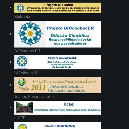
BioBahia
BIOconhecER
BIOdiversES
Jovens Pesquisadores
LICEEI