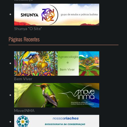
Shunya "O Site"
Páginas Recentes
Bem Viver
MoveINMA