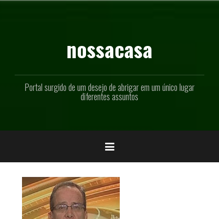
Pular
para
o
conteúdo
nossacasa
Portal surgido de um desejo de abrigar em um único lugar
diferentes assuntos