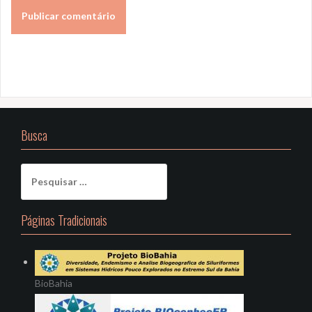
Busca
Pesquisar
por:
Páginas Tradicionais
BioBahia