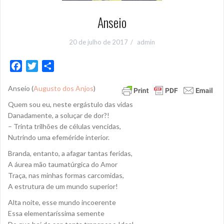
Anseio
20 de julho de 2017
admin
F
T
S
a
w
h
Anseio (
Augusto dos Anjos
)
c
i
a
e
t
r
Quem sou eu, neste ergástulo das vidas
b
t
e
Danadamente, a soluçar de dor?!
o
e
– Trinta trilhões de células vencidas,
Nutrindo uma efeméride interior.
o
r
k
Branda, entanto, a afagar tantas feridas,
A áurea mão taumatúrgica do Amor
Traça, nas minhas formas carcomidas,
A estrutura de um mundo superior!
Alta noite, esse mundo incoerente
Essa elementaríssima semente