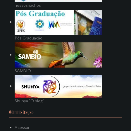
nossosriachos
Pós Graduação
SAMBIO
Shunya "O blog"
Administração
Acessar