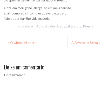
Do que hei de ser, tenta transpor o Ideal…
Grita em meu grito, alarga-se em meu hausto,
E, ai! como eu sinto no esqueleto exausto
Não poder dar-lhe vida material!
Postado em
Augusto dos Anjos
,
Literatura
,
Poesia
Navegação
O Último Número
A Árvore da Serra
de
Post
Deixe um comentário
Comentário
*