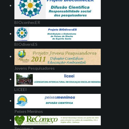
BIOconhecER
BIOdiversES
Jovens Pesquisadores
LICEEI
Peixes Meninos
Recomeço