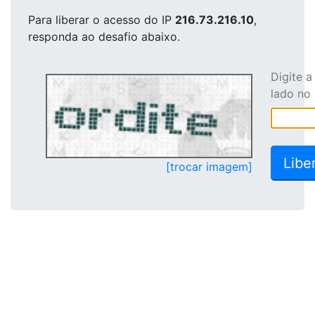
Para liberar o acesso
do IP
216.73.216.10
,
responda ao desafio abaixo.
Digite 
lado no
[trocar imagem]