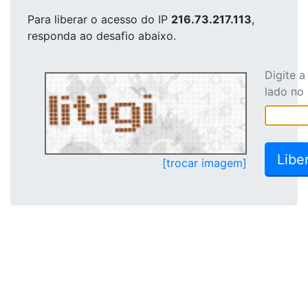
Para liberar o acesso
do IP
216.73.217.113
,
responda ao desafio abaixo.
Digite 
lado no
[trocar imagem]